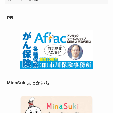
テ
ゴ
リ
PR
ー
MinaSukiよっかいち