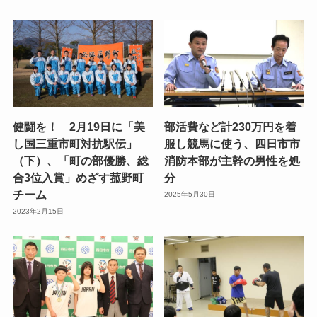
健闘を！ 2月19日に「美
部活費など計230万円を着
し国三重市町対抗駅伝」
服し競馬に使う、四日市市
（下）、「町の部優勝、総
消防本部が主幹の男性を処
合3位入賞」めざす菰野町
分
チーム
2025年5月30日
2023年2月15日