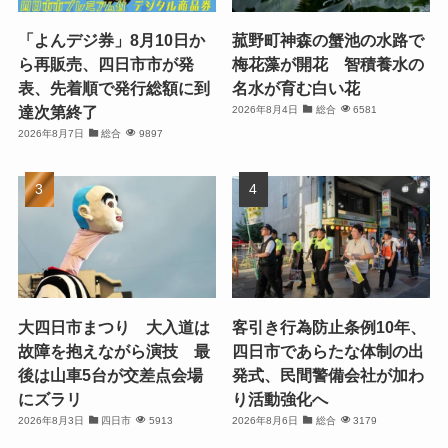
「よんデジ券」8月10日か
菰野町神森の蟹池の水路で
ら再販売、四日市市が発
梅花藻が開花 智積養水の
表、先着順で発行総額に到
名水が育む白い花
達次第終了
2026年8月4日
総合
6581
2026年8月7日
総合
9897
大四日市まつり 大入道は
客引き行為防止条例10年、
故障を抱えながら演技 最
四日市であらたな体制の出
後は山車5台が交差点会場
発式、民間警備会社が加わ
にズラリ
り活動強化へ
2026年8月3日
四日市
5913
2026年8月6日
総合
3179