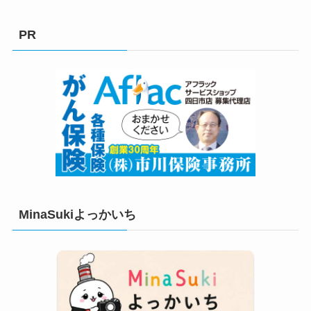
ゴ
リ
PR
ー
MinaSukiよっかいち