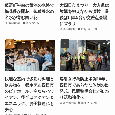
菰野町神森の蟹池の水路で
大四日市まつり 大入道は
梅花藻が開花 智積養水の
故障を抱えながら演技 最
名水が育む白い花
後は山車5台が交差点会場
にズラリ
2026年8月4日
総合
6501
2026年8月3日
総合
5730
快適な室内で多彩な料理と
客引き行為防止条例10年、
飲み物を、都ホテル四日市
四日市であらたな体制の出
のビアホール、今ならハワ
発式、民間警備会社が加わ
イアン、後半はアジアン＆
り活動強化へ
エスニック、お子様連れも
2026年8月6日
総合
2776
安心