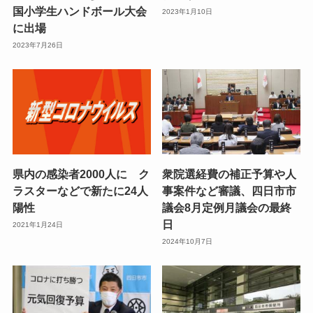
国小学生ハンドボール大会
2023年1月10日
に出場
2023年7月26日
県内の感染者2000人に ク
衆院選経費の補正予算や人
ラスターなどで新たに24人
事案件など審議、四日市市
陽性
議会8月定例月議会の最終
日
2021年1月24日
2024年10月7日