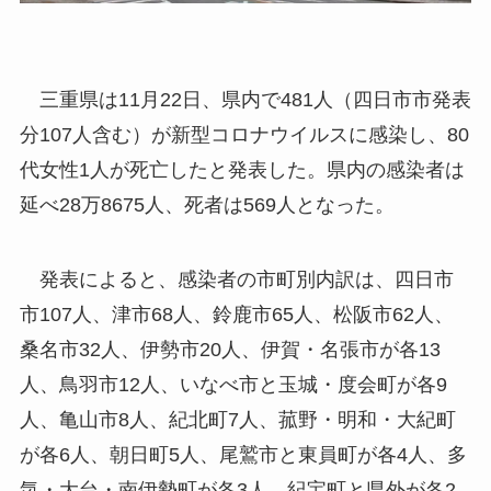
三重県は11月22日、県内で481人（四日市市発表
分107人含む）が新型コロナウイルスに感染し、80
代女性1人が死亡したと発表した。県内の感染者は
延べ28万8675人、死者は569人となった。
発表によると、感染者の市町別内訳は、四日市
市107人、津市68人、鈴鹿市65人、松阪市62人、
桑名市32人、伊勢市20人、伊賀・名張市が各13
人、鳥羽市12人、いなべ市と玉城・度会町が各9
人、亀山市8人、紀北町7人、菰野・明和・大紀町
が各6人、朝日町5人、尾鷲市と東員町が各4人、多
気・大台・南伊勢町が各3人、紀宝町と県外が各2