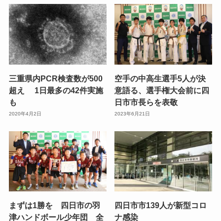
三重県内PCR検査数が500
空手の中高生選手5人が決
超え 1日最多の42件実施
意語る、選手権大会前に四
も
日市市長らを表敬
2020年4月2日
2023年6月21日
まずは1勝を 四日市の羽
四日市市139人が新型コロ
津ハンドボール少年団 全
ナ感染