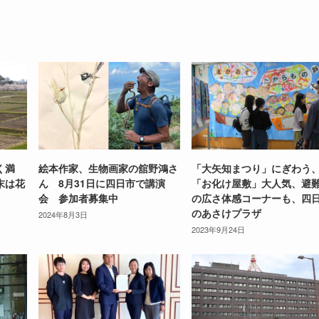
く満
絵本作家、生物画家の舘野鴻さ
「大矢知まつり」にぎわう
末は花
ん 8月31日に四日市で講演
「お化け屋敷」大人気、避
会 参加者募集中
の広さ体感コーナーも、四
のあさけプラザ
2024年8月3日
2023年9月24日