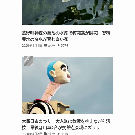
菰野町神森の蟹池の水路で梅花藻が開花 智積
養水の名水が育む白い花
2026年8月4日
総合
5775
大四日市まつり 大入道は故障を抱えながら演
技 最後は山車5台が交差点会場にズラリ
2026年8月3日
総合
5540