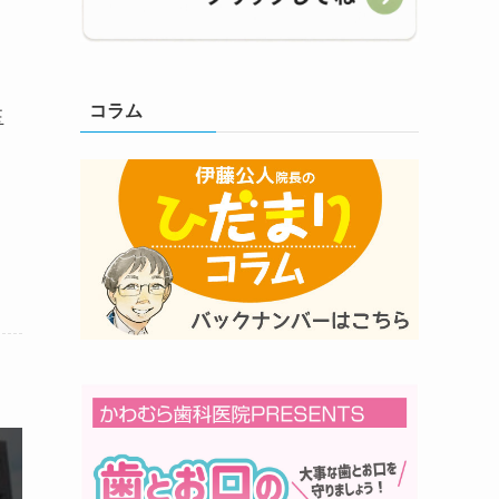
コラム
玉
。