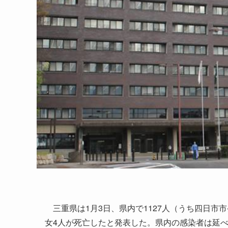
三重県は1月3日、県内で1127人（うち四日市市
女4人が死亡したと発表した。県内の感染者は延べ3