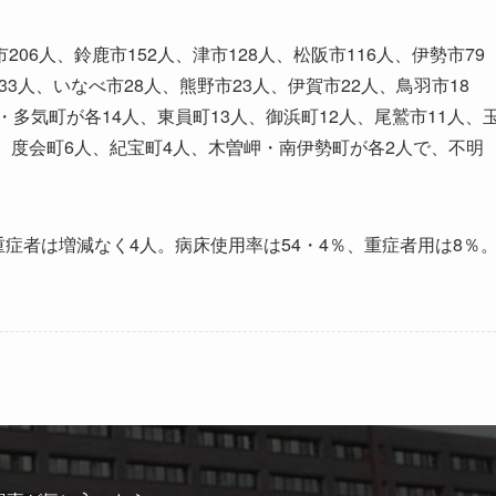
6人、鈴鹿市152人、津市128人、松阪市116人、伊勢市79
33人、いなべ市28人、熊野市23人、伊賀市22人、鳥羽市18
・多気町が各14人、東員町13人、御浜町12人、尾鷲市11人、
、度会町6人、紀宝町4人、木曽岬・南伊勢町が各2人で、不明
症者は増減なく4人。病床使用率は54・4％、重症者用は8％