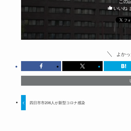
この
いいね 
よかっ
四日市市206人が新型コロナ感染