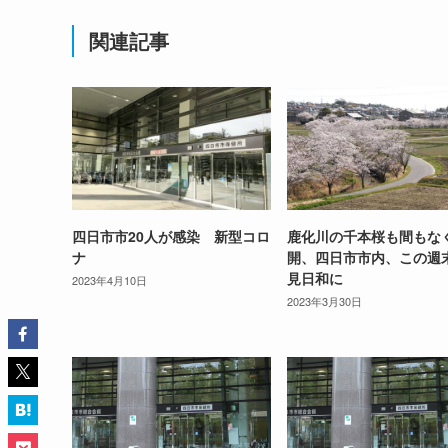
関連記事
四日市市20人が感染 新型コロ
鹿化川の千本桜も間もな
ナ
開、四日市市内、この週
見日和に
2023年4月10日
2023年3月30日