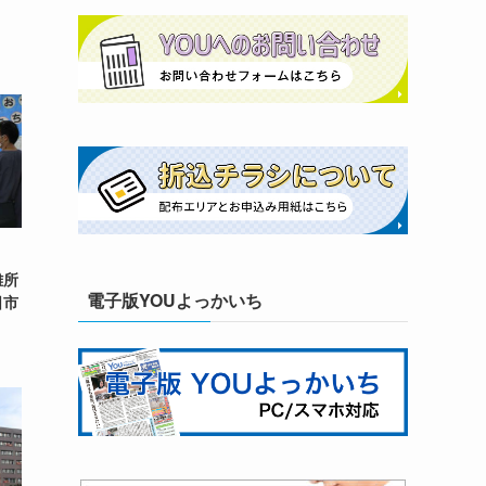
、
難所
電子版YOUよっかいち
日市