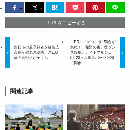
URLをコピーする
〈PR〉「デコトラ150台が
四日市の最高齢者を森智広
集結！」菰野の夜、盆ダン
市長が敬老の訪問、満108
ス旋風とナイトマルシェ
歳の高野さが子さん
8月23日八風スポーツ公園
で開催
関連記事