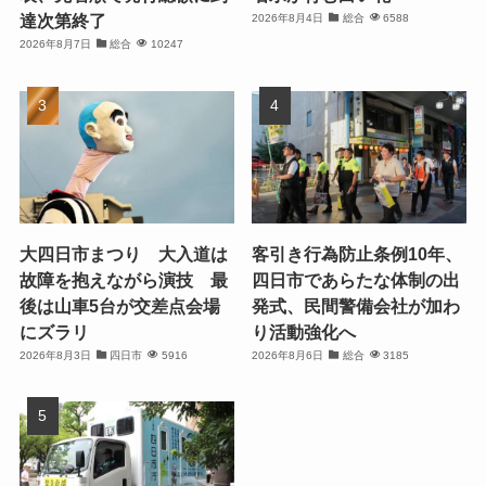
達次第終了
2026年8月4日
総合
6588
2026年8月7日
総合
10247
大四日市まつり 大入道は
客引き行為防止条例10年、
故障を抱えながら演技 最
四日市であらたな体制の出
後は山車5台が交差点会場
発式、民間警備会社が加わ
にズラリ
り活動強化へ
2026年8月3日
四日市
5916
2026年8月6日
総合
3185