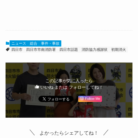
ニュース
総合
事件・事故
四日市
四日市市南消防署
四日市話題
消防協力感謝状
初期消火
この記事が気に入ったら
いいね または フォローしてね！
Follow Me
よかったらシェアしてね！