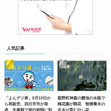
人気記事
「よんデジ券」8月10日か
菰野町神森の蟹池の水路で
ら再販売、四日市市が発
梅花藻が開花 智積養水の
表、先着順で発行総額に到
名水が育む白い花