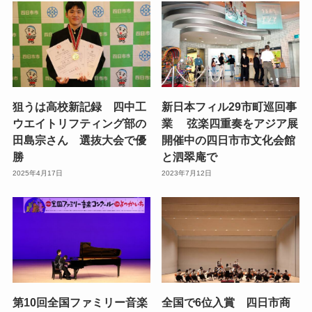
狙うは高校新記録 四中工
新日本フィル29市町巡回事
ウエイトリフティング部の
業 弦楽四重奏をアジア展
田島宗さん 選抜大会で優
開催中の四日市市文化会館
勝
と泗翠庵で
2025年4月17日
2023年7月12日
第10回全国ファミリー音楽
全国で6位入賞 四日市商