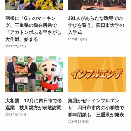
羽根に「G」のマーキン
191人があらたな環境での
グ、三重県の御在所岳で
学びを誓う、四日市大学の
「アカトンボふる里さがし
入学式
大作戦」始まる
2023年4月4日
2024年7月20日
大相撲 12月に四日市で冬
集団かぜ・インフルエン
巡業 枝川親方が表敬訪問
ザ 四日市市内の小学校で
学年閉鎖も 三重県が発表
2022年8月24日
2024年12月3日