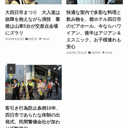
大四日市まつり 大入道は
快適な室内で多彩な料理と
故障を抱えながら演技 最
飲み物を、都ホテル四日市
後は山車5台が交差点会場
のビアホール、今ならハワ
にズラリ
イアン、後半はアジアン＆
エスニック、お子様連れも
2026年8月3日
四日市
5820
安心
2026年7月31日
四日市
5416
客引き行為防止条例10年、
四日市であらたな体制の出
発式、民間警備会社が加わ