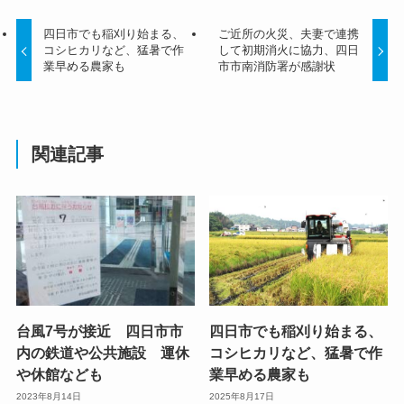
四日市でも稲刈り始まる、
ご近所の火災、夫妻で連携
コシヒカリなど、猛暑で作
して初期消火に協力、四日
業早める農家も
市市南消防署が感謝状
関連記事
台風7号が接近 四日市市
四日市でも稲刈り始まる、
内の鉄道や公共施設 運休
コシヒカリなど、猛暑で作
や休館なども
業早める農家も
2023年8月14日
2025年8月17日