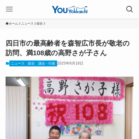
ホーム
ニュース
総合
四日市の最高齢者を森智広市長が敬老の
訪問、満108歳の高野さが子さん
2025年8月18日
ニュース
総合
議会・行政