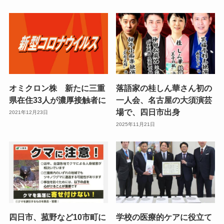
オミクロン株 新たに三重
落語家の桂しん華さん初の
県在住33人が濃厚接触者に
一人会、名古屋の大須演芸
場で、四日市出身
2021年12月23日
2025年11月21日
四日市、菰野など10市町に
学校の医療的ケアに役立て