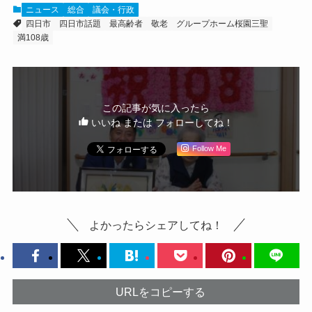
ニュース
総合
議会・行政
四日市
四日市話題
最高齢者
敬老
グループホーム桜園三聖
満108歳
この記事が気に入ったら
いいね または フォローしてね！
Follow Me
よかったらシェアしてね！
URLをコピーする