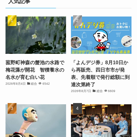
人気記事
菰野町神森の蟹池の水路で
「よんデジ券」8月10日か
梅花藻が開花 智積養水の
ら再販売、四日市市が発
名水が育む白い花
表、先着順で発行総額に到
達次第終了
2026年8月4日
総合
6542
2026年8月7日
総合
6609