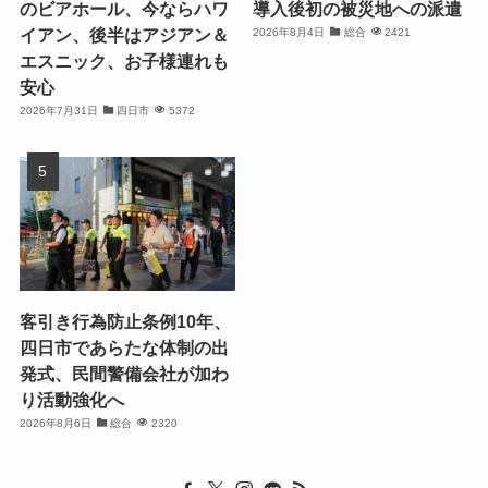
のビアホール、今ならハワ
導入後初の被災地への派遣
イアン、後半はアジアン＆
2026年8月4日
総合
2421
エスニック、お子様連れも
安心
2026年7月31日
四日市
5372
客引き行為防止条例10年、
四日市であらたな体制の出
発式、民間警備会社が加わ
り活動強化へ
2026年8月6日
総合
2320