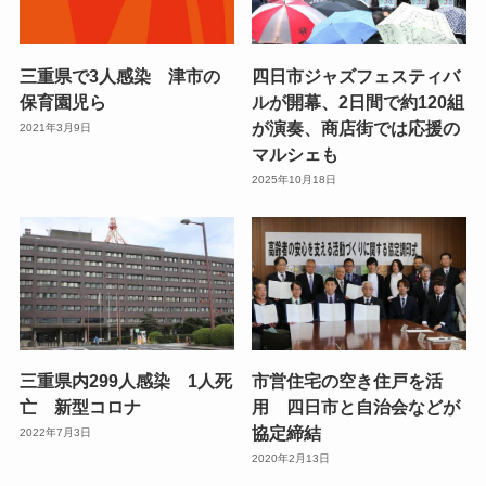
三重県で3人感染 津市の
四日市ジャズフェスティバ
保育園児ら
ルが開幕、2日間で約120組
が演奏、商店街では応援の
2021年3月9日
マルシェも
2025年10月18日
三重県内299人感染 1人死
市営住宅の空き住戸を活
亡 新型コロナ
用 四日市と自治会などが
協定締結
2022年7月3日
2020年2月13日