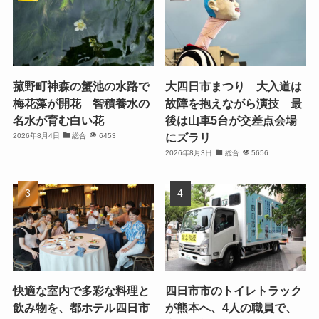
菰野町神森の蟹池の水路で
大四日市まつり 大入道は
梅花藻が開花 智積養水の
故障を抱えながら演技 最
名水が育む白い花
後は山車5台が交差点会場
にズラリ
2026年8月4日
総合
6453
2026年8月3日
総合
5656
快適な室内で多彩な料理と
四日市市のトイレトラック
飲み物を、都ホテル四日市
が熊本へ、4人の職員で、