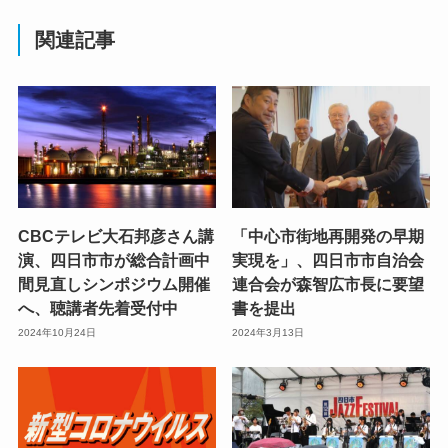
関連記事
CBCテレビ大石邦彦さん講
「中心市街地再開発の早期
演、四日市市が総合計画中
実現を」、四日市市自治会
間見直しシンポジウム開催
連合会が森智広市長に要望
へ、聴講者先着受付中
書を提出
2024年10月24日
2024年3月13日