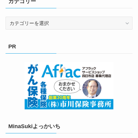
カテゴリー
カ
テ
ゴ
リ
PR
ー
MinaSukiよっかいち