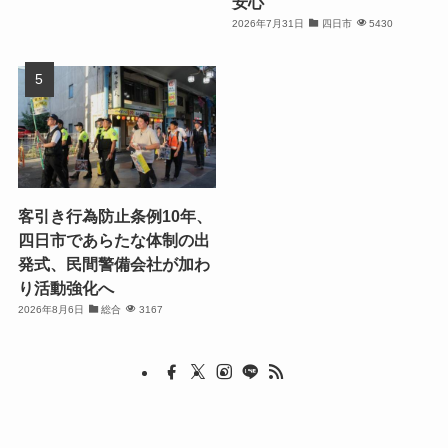
安心
2026年7月31日
四日市
5430
客引き行為防止条例10年、
四日市であらたな体制の出
発式、民間警備会社が加わ
り活動強化へ
2026年8月6日
総合
3167