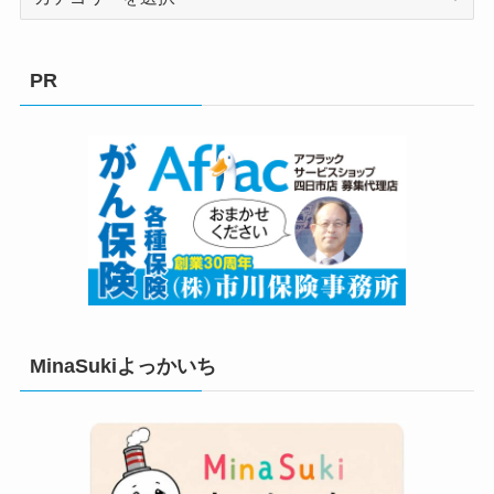
テ
ゴ
リ
PR
ー
MinaSukiよっかいち