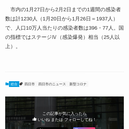
市内の1月27日から2月2日までの1週間の感染者
数は計1230人（1月20日から1月26日＝1937人）
で、人口10万人当たりの感染者数は396・77人。国
の指標ではステージⅣ（感染爆発）相当（25人以
上）。
総合
四日市
四日市のニュース
新型コロナ
この記事が気に入ったら
いいね または フォローしてね！