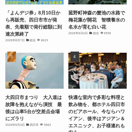
「よんデジ券」8月10日か
菰野町神森の蟹池の水路で
ら再販売、四日市市が発
梅花藻が開花 智積養水の
表、先着順で発行総額に到
名水が育む白い花
達次第終了
2026年8月4日
総合
6556
2026年8月7日
総合
8615
大四日市まつり 大入道は
快適な室内で多彩な料理と
故障を抱えながら演技 最
飲み物を、都ホテル四日市
後は山車5台が交差点会場
のビアホール、今ならハワ
にズラリ
イアン、後半はアジアン＆
エスニック、お子様連れも
2026年8月3日
四日市
5893