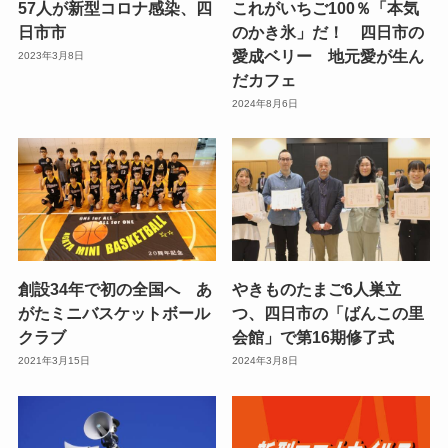
57人が新型コロナ感染、四
これがいちご100％「本気
日市市
のかき氷」だ！ 四日市の
愛成ベリー 地元愛が生ん
2023年3月8日
だカフェ
2024年8月6日
創設34年で初の全国へ あ
やきものたまご6人巣立
がたミニバスケットボール
つ、四日市の「ばんこの里
クラブ
会館」で第16期修了式
2021年3月15日
2024年3月8日