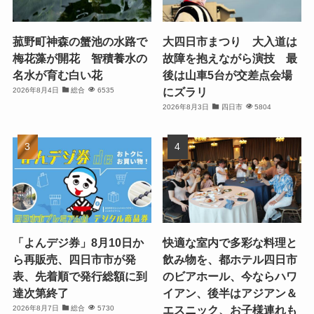
菰野町神森の蟹池の水路で
大四日市まつり 大入道は
梅花藻が開花 智積養水の
故障を抱えながら演技 最
名水が育む白い花
後は山車5台が交差点会場
にズラリ
2026年8月4日
総合
6535
2026年8月3日
四日市
5804
「よんデジ券」8月10日か
快適な室内で多彩な料理と
ら再販売、四日市市が発
飲み物を、都ホテル四日市
表、先着順で発行総額に到
のビアホール、今ならハワ
達次第終了
イアン、後半はアジアン＆
エスニック、お子様連れも
2026年8月7日
総合
5730