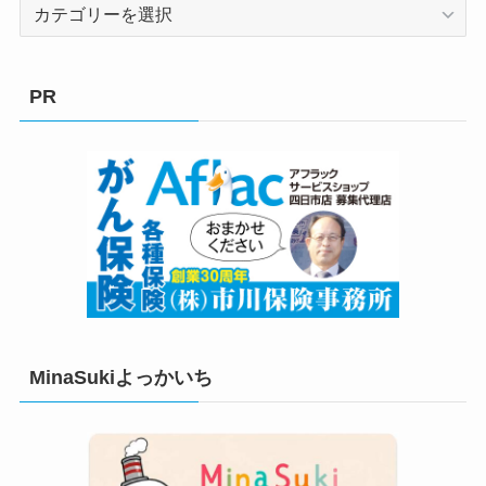
カ
テ
ゴ
リ
PR
ー
MinaSukiよっかいち