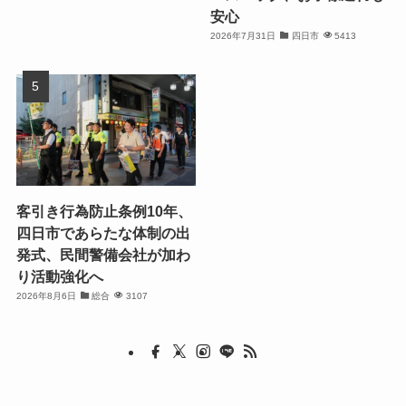
安心
2026年7月31日
四日市
5413
客引き行為防止条例10年、
四日市であらたな体制の出
発式、民間警備会社が加わ
り活動強化へ
2026年8月6日
総合
3107