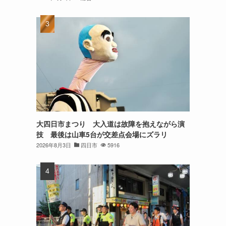
大四日市まつり 大入道は故障を抱えながら演
技 最後は山車5台が交差点会場にズラリ
2026年8月3日
四日市
5916