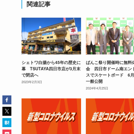
関連記事
シェトワ白揚から45年の歴史に
ばんこ祭り開催時に無料
幕 TSUTAYA四日市店が3月末
会 四日市ドーム南エン
で閉店へ
スでスケートボード 6
一般公開
2023年2月3日
2024年4月25日