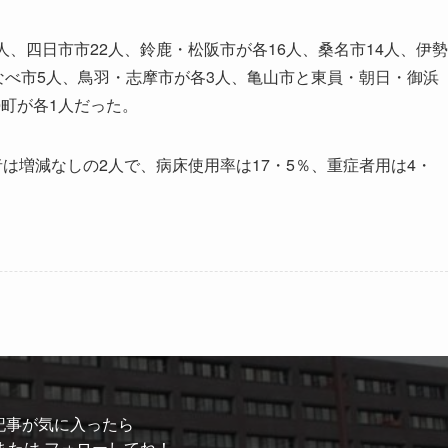
、四日市市22人、鈴鹿・松阪市が各16人、桑名市14人、伊勢
いなべ市5人、鳥羽・志摩市が各3人、亀山市と東員・朝日・御浜
町が各1人だった。
は増減なしの2人で、病床使用率は17・5％、重症者用は4・
記事が気に入ったら
または フォローしてね！