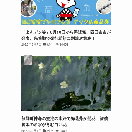
「よんデジ券」8月10日から再販売、四日市市が
発表、先着順で発行総額に到達次第終了
2026年8月7日
総合
10452
菰野町神森の蟹池の水路で梅花藻が開花 智積
養水の名水が育む白い花
2026年8月4日
総合
6590