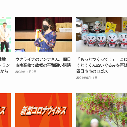
体験
ウクライナのアンナさん、四日
「もっとつくって！」 こ
トラン
市南高校で故郷の平和願い講演
うどうくんぬいぐるみを
月から
四日市市のロゴス
2022年11月2日
2021年6月11日