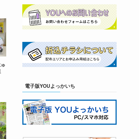
にゅ
再販
電子版YOUよっかいち