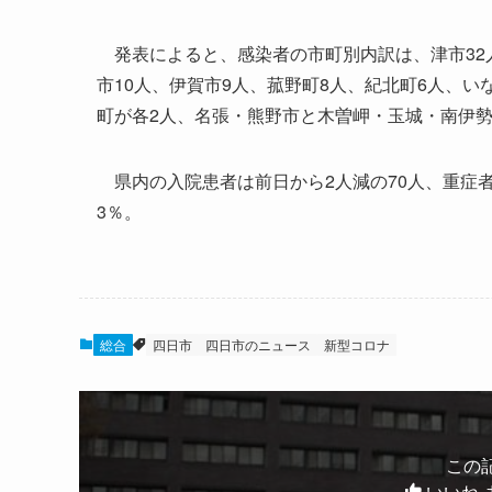
発表によると、感染者の市町別内訳は、津市32人
市10人、伊賀市9人、菰野町8人、紀北町6人、
町が各2人、名張・熊野市と木曽岬・玉城・南伊勢
県内の入院患者は前日から2人減の70人、重症者
3％。
総合
四日市
四日市のニュース
新型コロナ
この
いいね 