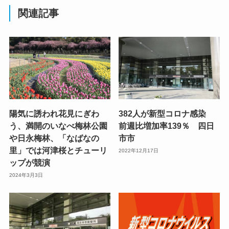
関連記事
陽気に誘われ花見にぎわ
382人が新型コロナ感染
う、満開のいなべ梅林公園
前週比増加率139％ 四日
や日永梅林、「なばなの
市市
里」では河津桜とチューリ
2022年12月17日
ップが競演
2024年3月3日