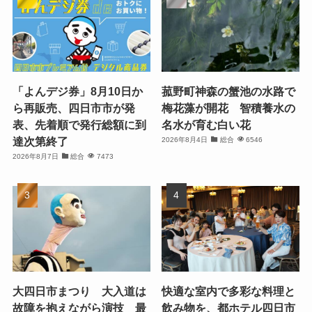
「よんデジ券」8月10日か
菰野町神森の蟹池の水路で
ら再販売、四日市市が発
梅花藻が開花 智積養水の
表、先着順で発行総額に到
名水が育む白い花
達次第終了
2026年8月4日
総合
6546
2026年8月7日
総合
7473
大四日市まつり 大入道は
快適な室内で多彩な料理と
故障を抱えながら演技 最
飲み物を、都ホテル四日市