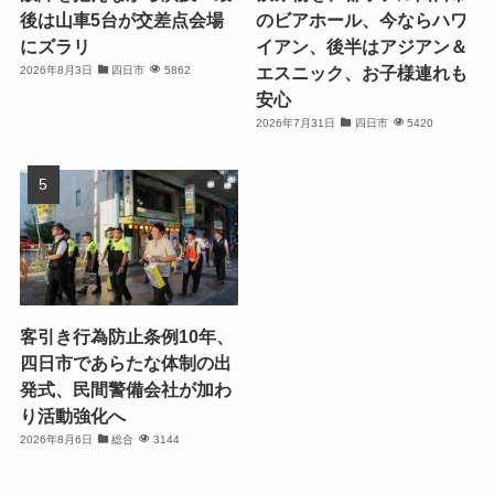
後は山車5台が交差点会場
のビアホール、今ならハワ
にズラリ
イアン、後半はアジアン＆
エスニック、お子様連れも
2026年8月3日
四日市
5862
安心
2026年7月31日
四日市
5420
客引き行為防止条例10年、
四日市であらたな体制の出
発式、民間警備会社が加わ
り活動強化へ
2026年8月6日
総合
3144