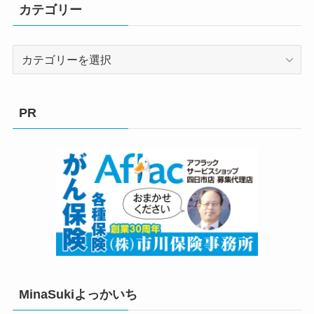
カテゴリー
カ
テ
ゴ
リ
PR
ー
MinaSukiよっかいち