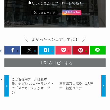
いいね または フォローしてね！
Follow Me
よかったらシェアしてね！
URLをコピーする
こども専用プールは夏本
番、ナガシマスパーランド
三重県75人感染 1人死
で「スパキッズ」がオープ
亡 新型コロナ
ン