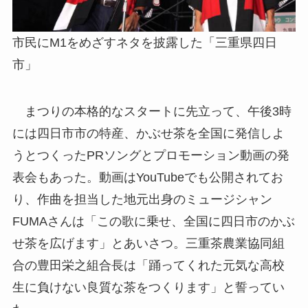
市民にM1をめざすネタを披露した「三重県四日
市」
まつりの本格的なスタートに先立って、午後3時
には四日市市の特産、かぶせ茶を全国に発信しよ
うとつくったPRソングとプロモーション動画の発
表会もあった。動画はYouTubeでも公開されてお
り、作曲を担当した地元出身のミュージシャン
FUMAさんは「この歌に乗せ、全国に四日市のかぶ
せ茶を広げます」とあいさつ。三重茶農業協同組
合の豊田栄之組合長は「踊ってくれた元気な高校
生に負けない良質な茶をつくります」と誓ってい