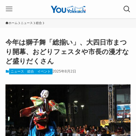
ホーム
ニュース
総合
今年は獅子舞「総揃い」、大四日市まつ
り開幕、おどりフェスタや市長の漫才な
ど盛りだくさん
2025年8月2日
ニュース
総合
イベント