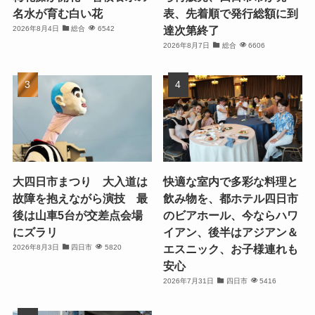
名水が育む白い花
表、先着順で発行総額に到
達次第終了
2026年8月4日
総合
6542
2026年8月7日
総合
6606
大四日市まつり 大入道は
快適な室内で多彩な料理と
故障を抱えながら演技 最
飲み物を、都ホテル四日市
後は山車5台が交差点会場
のビアホール、今ならハワ
にズラリ
イアン、後半はアジアン＆
エスニック、お子様連れも
2026年8月3日
四日市
5820
安心
2026年7月31日
四日市
5416