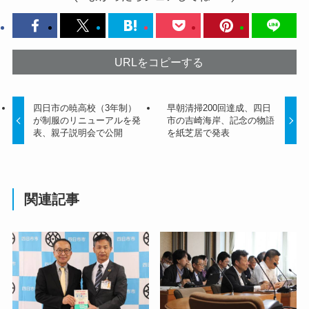
URLをコピーする
四日市の暁高校（3年制）
早朝清掃200回達成、四日
が制服のリニューアルを発
市の吉崎海岸、記念の物語
表、親子説明会で公開
を紙芝居で発表
関連記事