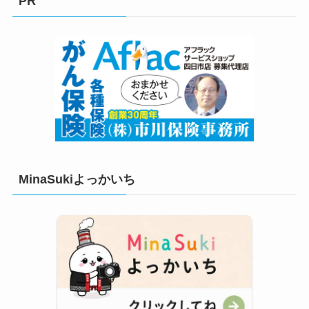
PR
ー
MinaSukiよっかいち