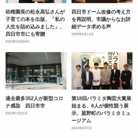
幼稚園長の松永高弘さんが
四日市ドーム改修の考え方
子育ての本を出版、「私の
を再説明、市議からなお詳
人生を詰め込みました」、
細データ求める声
四日市市にも寄贈
2025年6月11日
2025年10月24日
過去最多352人が新型コロ
第18回パラミタ陶芸大賞展
ナ感染 四日市市
始まる、6人が個性競う展
示、菰野町のパラミタミュ
2022年7月21日
ージアム
2024年6月7日