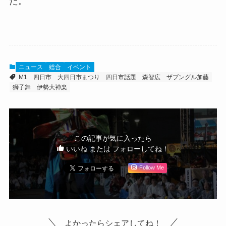
た。
ニュース
総合
イベント
M1
四日市
大四日市まつり
四日市話題
森智広
ザブングル加藤
獅子舞
伊勢大神楽
この記事が気に入ったら
いいね または フォローしてね！
Follow Me
よかったらシェアしてね！