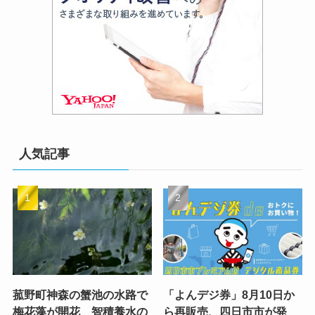
人気記事
菰野町神森の蟹池の水路で
「よんデジ券」8月10日か
梅花藻が開花 智積養水の
ら再販売、四日市市が発