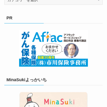
テ
ゴ
リ
PR
ー
MinaSukiよっかいち