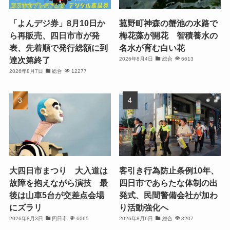
「よんデジ券」8月10日か
菰野町神森の蟹池の水路で
ら再販売、四日市市が発
梅花藻が開花 智積養水の
表、先着順で発行総額に到
名水が育む白い花
達次第終了
2026年8月4日
総合
6613
2026年8月7日
総合
12277
大四日市まつり 大入道は
客引き行為防止条例10年、
故障を抱えながら演技 最
四日市であらたな体制の出
後は山車5台が交差点会場
発式、民間警備会社が加わ
にズラリ
り活動強化へ
2026年8月3日
四日市
6065
2026年8月6日
総合
3207