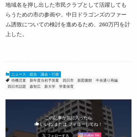
地域名を押し出した市民クラブとして活躍しても
らうための市の参画や、中日ドラゴンズのファー
ム誘致についての検討を進めるため、260万円を計
上した。
ニュース
総合
議会・行政
待機児童
新年度当初予算案
四日市
新図書館
中央通り再編
四日市話題
森智広
新大学
学童保育
この記事が気に入ったら
いいね または フォローしてね！
Follow Me