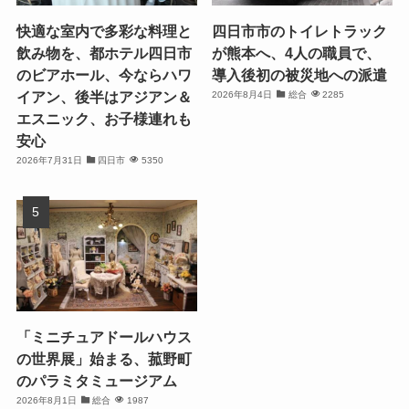
快適な室内で多彩な料理と
四日市市のトイレトラック
飲み物を、都ホテル四日市
が熊本へ、4人の職員で、
のビアホール、今ならハワ
導入後初の被災地への派遣
イアン、後半はアジアン＆
2026年8月4日
総合
2285
エスニック、お子様連れも
安心
2026年7月31日
四日市
5350
「ミニチュアドールハウス
の世界展」始まる、菰野町
のパラミタミュージアム
2026年8月1日
総合
1987