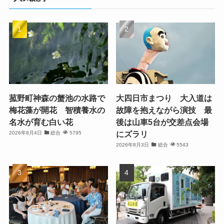
菰野町神森の蟹池の水路で
大四日市まつり 大入道は
梅花藻が開花 智積養水の
故障を抱えながら演技 最
名水が育む白い花
後は山車5台が交差点会場
にズラリ
2026年8月4日
総合
5795
2026年8月3日
総合
5543