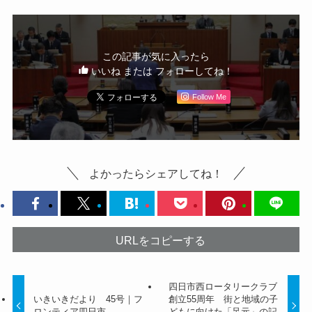
この記事が気に入ったら
いいね または フォローしてね！
Follow Me
よかったらシェアしてね！
URLをコピーする
四日市西ロータリークラブ
いきいきだより 45号｜フ
創立55周年 街と地域の子
ロンティア四日市
どもに向けた「足元」の記