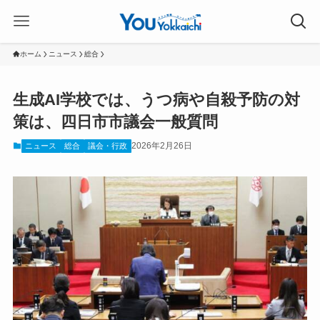
ホーム
ニュース
総合
生成AI学校では、うつ病や自殺予防の対
策は、四日市市議会一般質問
2026年2月26日
ニュース
総合
議会・行政