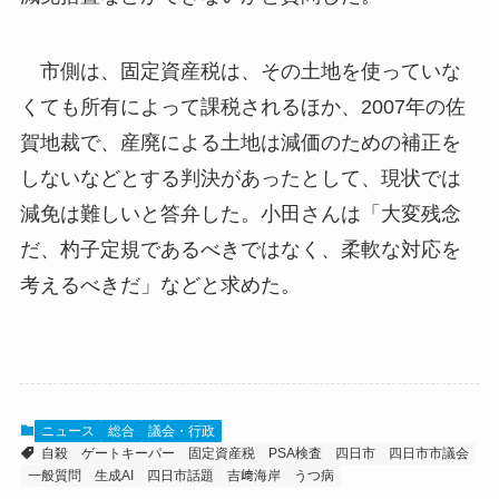
市側は、固定資産税は、その土地を使っていな
くても所有によって課税されるほか、2007年の佐
賀地裁で、産廃による土地は減価のための補正を
しないなどとする判決があったとして、現状では
減免は難しいと答弁した。小田さんは「大変残念
だ、杓子定規であるべきではなく、柔軟な対応を
考えるべきだ」などと求めた。
ニュース
総合
議会・行政
自殺
ゲートキーパー
固定資産税
PSA検査
四日市
四日市市議会
一般質問
生成AI
四日市話題
吉﨑海岸
うつ病