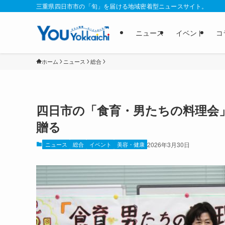
三重県四日市市の「旬」を届ける地域密着型ニュースサイト。
ニュース
イベント
コ
ホーム
ニュース
総合
四日市の「食育・男たちの料理会」
贈る
ニュース
総合
イベント
美容・健康
2026年3月30日