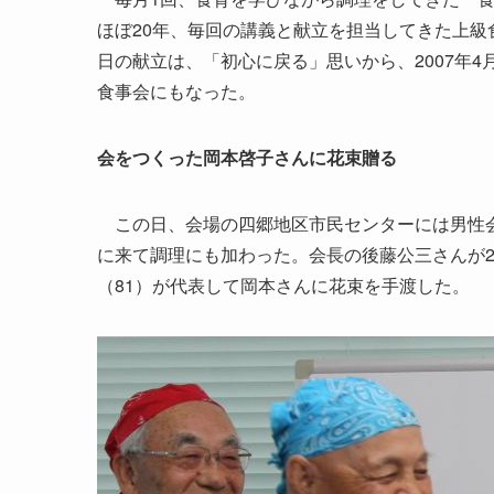
ほぼ20年、毎回の講義と献立を担当してきた上
日の献立は、「初心に戻る」思いから、2007年4
食事会にもなった。
会をつくった岡本啓子さんに花束贈る
この日、会場の四郷地区市民センターには男性会
に来て調理にも加わった。会長の後藤公三さんが2
（81）が代表して岡本さんに花束を手渡した。