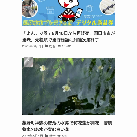
「よんデジ券」8月10日から再販売、四日市市が
発表、先着順で発行総額に到達次第終了
2026年8月7日
総合
10702
菰野町神森の蟹池の水路で梅花藻が開花 智積
養水の名水が育む白い花
2026年8月4日
総合
6591