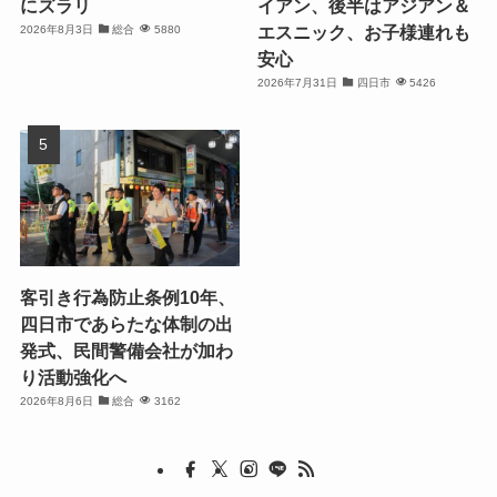
にズラリ
イアン、後半はアジアン＆
エスニック、お子様連れも
2026年8月3日
総合
5880
安心
2026年7月31日
四日市
5426
客引き行為防止条例10年、
四日市であらたな体制の出
発式、民間警備会社が加わ
り活動強化へ
2026年8月6日
総合
3162