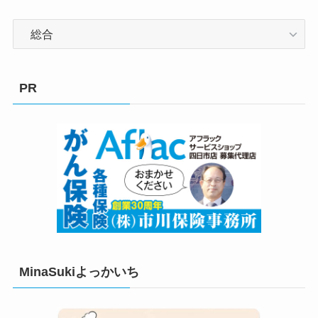
カ
テ
ゴ
リ
PR
ー
MinaSukiよっかいち