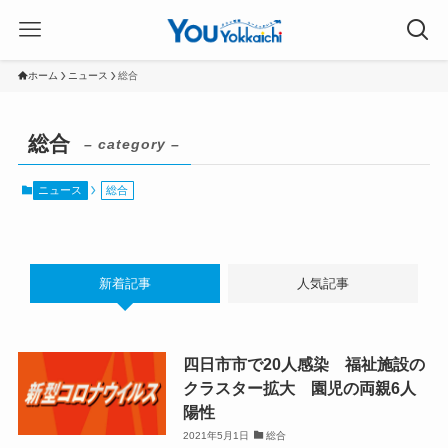
ホーム
ニュース
総合
総合
– category –
ニュース
総合
新着記事
人気記事
四日市市で20人感染 福祉施設の
クラスター拡大 園児の両親6人
陽性
2021年5月1日
総合