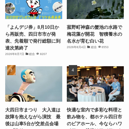
「よんデジ券」8月10日か
菰野町神森の蟹池の水路で
ら再販売、四日市市が発
梅花藻が開花 智積養水の
表、先着順で発行総額に到
名水が育む白い花
達次第終了
2026年8月4日
総合
6553
2026年8月7日
総合
8207
大四日市まつり 大入道は
快適な室内で多彩な料理と
故障を抱えながら演技 最
飲み物を、都ホテル四日市
後は山車5台が交差点会場
のビアホール、今ならハワ