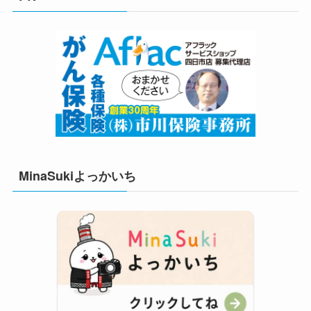
ー
MinaSukiよっかいち