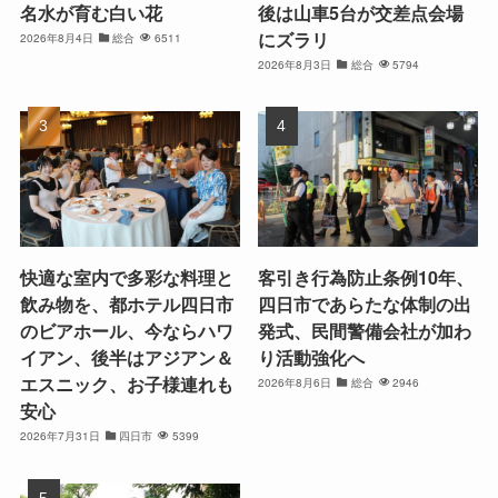
名水が育む白い花
後は山車5台が交差点会場
にズラリ
2026年8月4日
総合
6511
2026年8月3日
総合
5794
快適な室内で多彩な料理と
客引き行為防止条例10年、
飲み物を、都ホテル四日市
四日市であらたな体制の出
のビアホール、今ならハワ
発式、民間警備会社が加わ
イアン、後半はアジアン＆
り活動強化へ
エスニック、お子様連れも
2026年8月6日
総合
2946
安心
2026年7月31日
四日市
5399