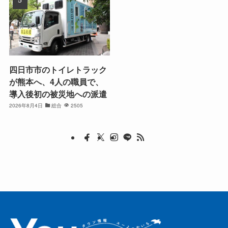
四日市市のトイレトラック
が熊本へ、4人の職員で、
導入後初の被災地への派遣
2026年8月4日
総合
2505