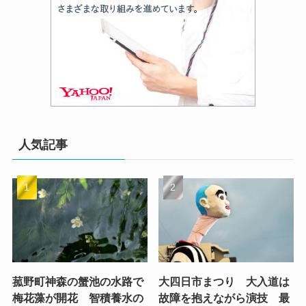
人気記事
菰野町神森の蟹池の水路で
大四日市まつり 大入道は
梅花藻が開花 智積養水の
故障を抱えながら演技 最