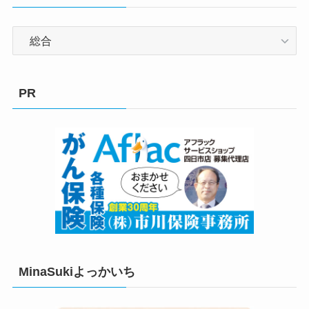
カ
テ
ゴ
リ
PR
ー
MinaSukiよっかいち