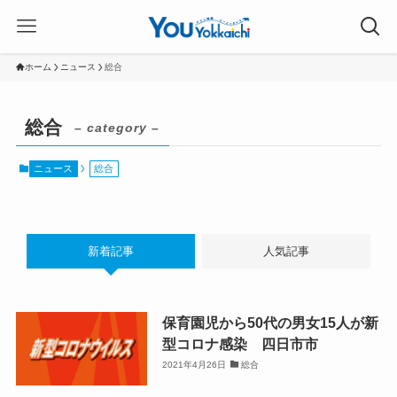
ホーム
ニュース
総合
総合
– category –
ニュース
総合
新着記事
人気記事
保育園児から50代の男女15人が新
型コロナ感染 四日市市
2021年4月26日
総合