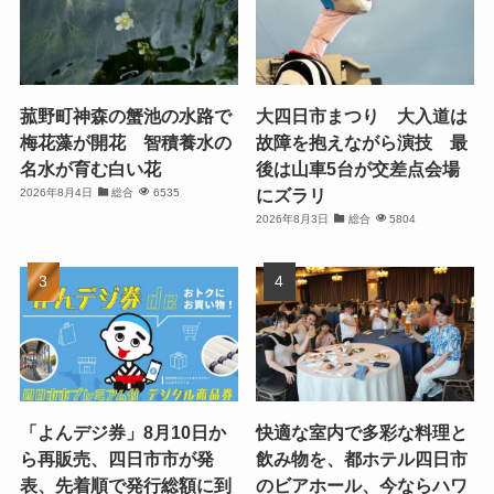
菰野町神森の蟹池の水路で
大四日市まつり 大入道は
梅花藻が開花 智積養水の
故障を抱えながら演技 最
名水が育む白い花
後は山車5台が交差点会場
にズラリ
2026年8月4日
総合
6535
2026年8月3日
総合
5804
「よんデジ券」8月10日か
快適な室内で多彩な料理と
ら再販売、四日市市が発
飲み物を、都ホテル四日市
表、先着順で発行総額に到
のビアホール、今ならハワ