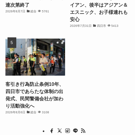
達次第終了
イアン、後半はアジアン＆
エスニック、お子様連れも
2026年8月7日
総合
5761
安心
2026年7月31日
四日市
5413
客引き行為防止条例10年、
四日市であらたな体制の出
発式、民間警備会社が加わ
り活動強化へ
2026年8月6日
総合
3108