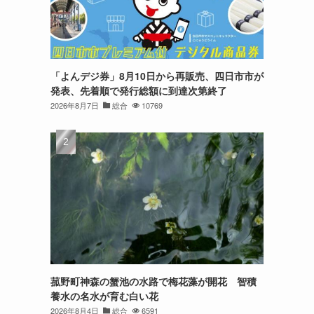
「よんデジ券」8月10日から再販売、四日市市が
発表、先着順で発行総額に到達次第終了
2026年8月7日
総合
10769
菰野町神森の蟹池の水路で梅花藻が開花 智積
養水の名水が育む白い花
2026年8月4日
総合
6591