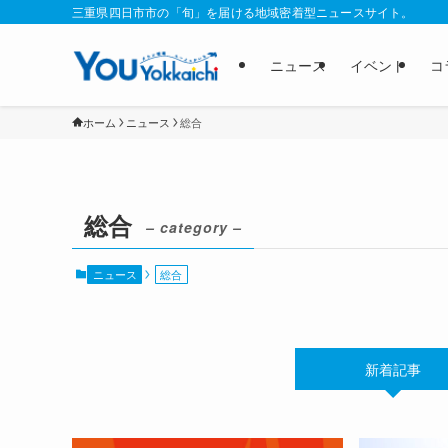
三重県四日市市の「旬」を届ける地域密着型ニュースサイト。
ニュース
イベント
コ
ホーム
ニュース
総合
総合
– category –
ニュース
総合
新着記事