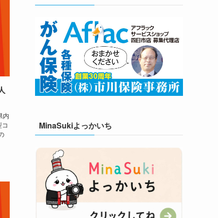
人
県内
MinaSukiよっかいち
型コ
の