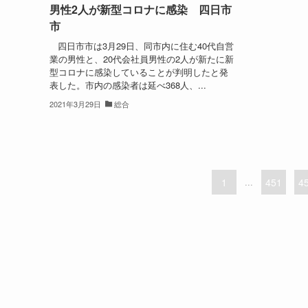
男性2人が新型コロナに感染 四日市
市
四日市市は3月29日、同市内に住む40代自営
業の男性と、20代会社員男性の2人が新たに新
型コロナに感染していることが判明したと発
表した。市内の感染者は延べ368人、...
2021年3月29日
総合
1
...
451
4