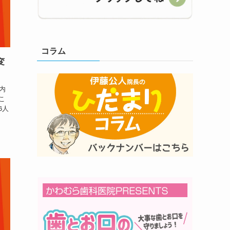
コラム
変
内
こ
6人