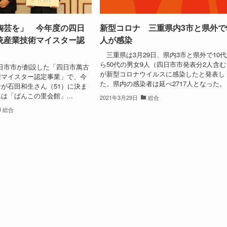
陶芸を」 今年度の四日
新型コロナ 三重県内3市と県外で
統産業技術マイスター認
人が感染
三重県は3月29日、県内3市と県外で10
ら50代の男女9人（四日市市発表分2人含む
日市市が創設した「四日市萬古
が新型コロナウイルスに感染したと発表し
術マイスター認定事業」で、今
た。県内の感染者は延べ2717人となった。 .
が石田和生さん（51）に決ま
は「ばんこの里会館」...
2021年3月29日
総合
総合