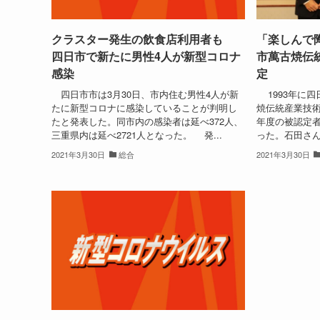
クラスター発生の飲食店利用者も
「楽しんで
四日市で新たに男性4人が新型コロナ
市萬古焼伝
感染
定
四日市市は3月30日、市内住む男性4人が新
1993年に四
たに新型コロナに感染していることが判明し
焼伝統産業技
たと発表した。同市内の感染者は延べ372人、
年度の被認定者
三重県内は延べ2721人となった。 発...
った。石田さん
2021年3月30日
総合
2021年3月30日