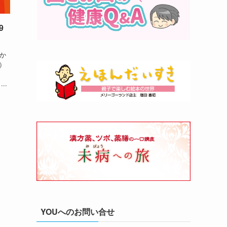
9
代か
）
..
YOUへのお問い合せ