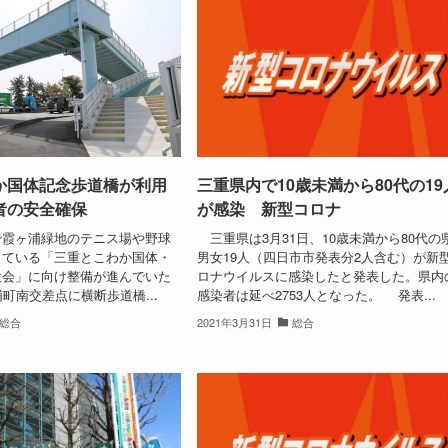
か国体記念歩道橋が利用
三重県内で10歳未満から80代の19
者の安全確保
が感染 新型コロナ
霞ヶ浦緑地のテニス場や野球
三重県は3月31日、10歳未満から80代の
っている「三重とこわか国体・
男女19人（四日市市発表分2人含む）が新
大会」に向け整備が進んでいた
ロナウイルスに感染したと発表した。県内
浦町南交差点に横断歩道橋...
感染者は延べ2753人となった。 発表...
総合
2021年3月31日
総合