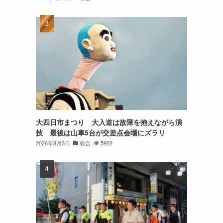
大四日市まつり 大入道は故障を抱えながら演
技 最後は山車5台が交差点会場にズラリ
2026年8月3日
総合
5922