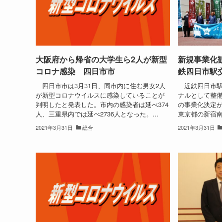
大阪府から帰省の大学生ら2人が新型
新規事業化
コロナ感染 四日市市
鉄四日市駅
四日市市は3月31日、同市内に住む男女2人
近鉄四日市駅
が新型コロナウイルスに感染していることが
ナルとして整
判明したと発表した。市内の感染者は延べ374
の事業化決定
人、三重県内では延べ2736人となった。...
東京都の新宿南
2021年3月31日
総合
2021年3月31日