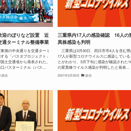
歓迎のぼりなど設置 近
三重県内17人の感染確認 16人の
交通ターミナル整備事業
異株感染も判明
東側の中央通りを交通ターミ
三重県は3月30日、四日市市4人を含む県
備する「バスタプロジェクト」
17人が新型コロナウイルスに感染している
が国土交通省から発表された。
とがわかり、3月下旬に感染が確認された1
口バスターミナル（バス...
の変異株ウイルス感染が判明したと発表...
総合
2021年3月30日
総合