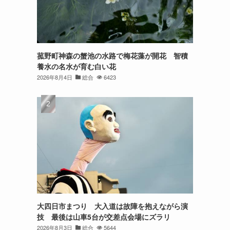
菰野町神森の蟹池の水路で梅花藻が開花 智積
養水の名水が育む白い花
2026年8月4日
総合
6423
大四日市まつり 大入道は故障を抱えながら演
技 最後は山車5台が交差点会場にズラリ
2026年8月3日
総合
5644