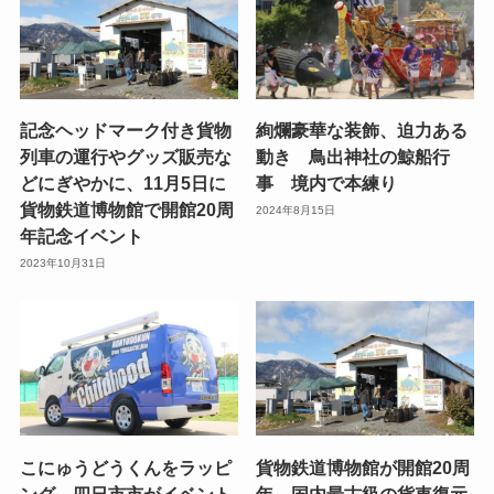
記念ヘッドマーク付き貨物
絢爛豪華な装飾、迫力ある
列車の運行やグッズ販売な
動き 鳥出神社の鯨船行
どにぎやかに、11月5日に
事 境内で本練り
貨物鉄道博物館で開館20周
2024年8月15日
年記念イベント
2023年10月31日
こにゅうどうくんをラッピ
貨物鉄道博物館が開館20周
ング 四日市市がイベント
年、国内最古級の貨車復元