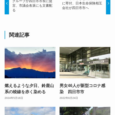
グループが四日市市長に提
に寄付、日本生命保険相互
言、市議会各派にも文書配
会社が四日市市へ
る
関連記事
燃えるような夕日、鈴鹿山
男女46人が新型コロナ感
系の稜線を赤く染める
染 四日市市
2024年5月16日
2022年6月24日