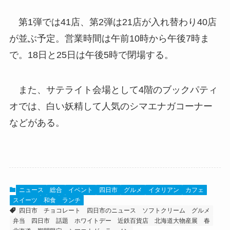
第1弾では41店、第2弾は21店が入れ替わり40店
が並ぶ予定。営業時間は午前10時から午後7時ま
で。18日と25日は午後5時で閉場する。
また、サテライト会場として4階のブックパティ
オでは、白い妖精して人気のシマエナガコーナー
などがある。
ニュース
総合
イベント
四日市
グルメ
イタリアン
カフェ
スイーツ
和食
ランチ
四日市
チョコレート
四日市のニュース
ソフトクリーム
グルメ
弁当
四日市 話題
ホワイトデー
近鉄百貨店
北海道大物産展
春