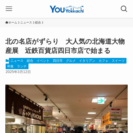
ホーム
ニュース
総合
北の名店がずらり 大人気の北海道大物
産展 近鉄百貨店四日市店で始まる
ニュース
総合
イベント
四日市
グルメ
イタリアン
カフェ
スイーツ
和食
ランチ
2025年3月12日