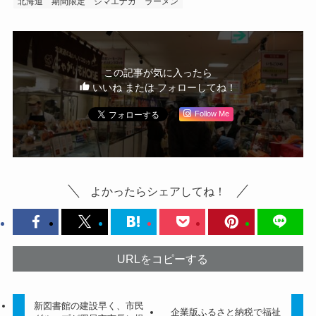
北海道
期間限定
シマエナガ
ラーメン
この記事が気に入ったら
いいね または フォローしてね！
Follow Me
よかったらシェアしてね！
URLをコピーする
新図書館の建設早く、市民
企業版ふるさと納税で福祉