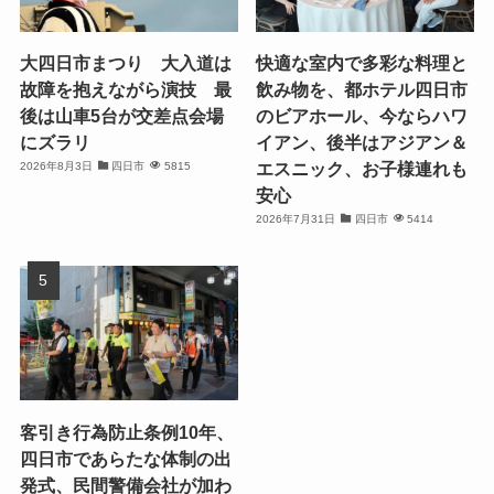
大四日市まつり 大入道は
快適な室内で多彩な料理と
故障を抱えながら演技 最
飲み物を、都ホテル四日市
後は山車5台が交差点会場
のビアホール、今ならハワ
にズラリ
イアン、後半はアジアン＆
エスニック、お子様連れも
2026年8月3日
四日市
5815
安心
2026年7月31日
四日市
5414
客引き行為防止条例10年、
四日市であらたな体制の出
発式、民間警備会社が加わ