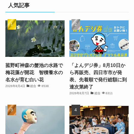
人気記事
菰野町神森の蟹池の水路で
「よんデジ券」8月10日か
梅花藻が開花 智積養水の
ら再販売、四日市市が発
名水が育む白い花
表、先着順で発行総額に到
達次第終了
2026年8月4日
総合
6538
2026年8月7日
総合
6311