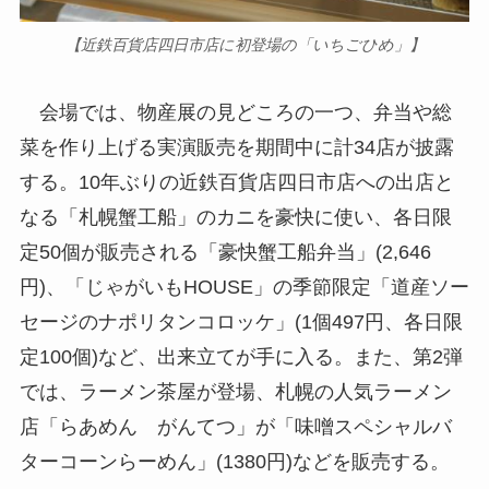
【近鉄百貨店四日市店に初登場の「いちごひめ」】
会場では、物産展の見どころの一つ、弁当や総
菜を作り上げる実演販売を期間中に計34店が披露
する。10年ぶりの近鉄百貨店四日市店への出店と
なる「札幌蟹工船」のカニを豪快に使い、各日限
定50個が販売される「豪快蟹工船弁当」(2,646
円)、「じゃがいもHOUSE」の季節限定「道産ソー
セージのナポリタンコロッケ」(1個497円、各日限
定100個)など、出来立てが手に入る。また、第2弾
では、ラーメン茶屋が登場、札幌の人気ラーメン
店「らあめん がんてつ」が「味噌スペシャルバ
ターコーンらーめん」(1380円)などを販売する。