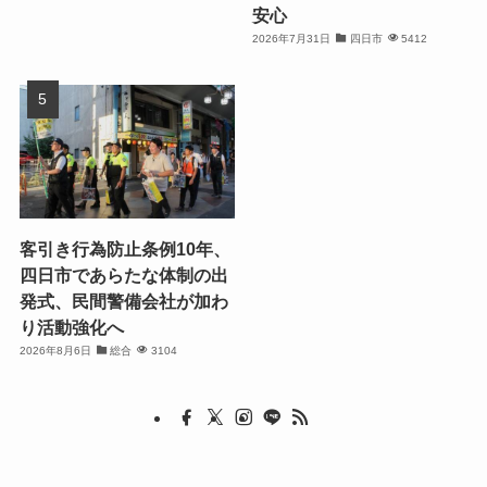
安心
2026年7月31日
四日市
5412
客引き行為防止条例10年、
四日市であらたな体制の出
発式、民間警備会社が加わ
り活動強化へ
2026年8月6日
総合
3104