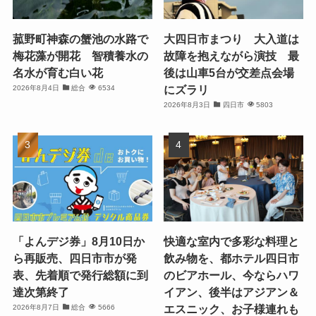
菰野町神森の蟹池の水路で
大四日市まつり 大入道は
梅花藻が開花 智積養水の
故障を抱えながら演技 最
名水が育む白い花
後は山車5台が交差点会場
にズラリ
2026年8月4日
総合
6534
2026年8月3日
四日市
5803
「よんデジ券」8月10日か
快適な室内で多彩な料理と
ら再販売、四日市市が発
飲み物を、都ホテル四日市
表、先着順で発行総額に到
のビアホール、今ならハワ
達次第終了
イアン、後半はアジアン＆
エスニック、お子様連れも
2026年8月7日
総合
5666