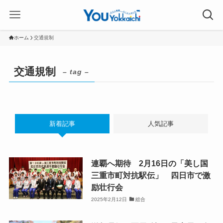
ホーム
交通規制
交通規制
– tag –
新着記事
人気記事
連覇へ期待 2月16日の「美し国
三重市町対抗駅伝」 四日市で激
励壮行会
2025年2月12日
総合