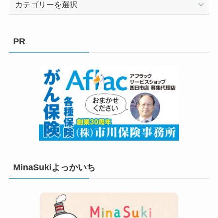
テ
ゴ
リ
PR
ー
MinaSukiよっかいち