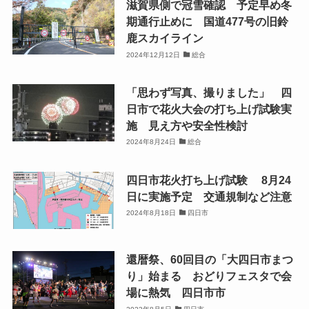
滋賀県側で冠雪確認 予定早め冬
期通行止めに 国道477号の旧鈴
鹿スカイライン
2024年12月12日
総合
「思わず写真、撮りました」 四
日市で花火大会の打ち上げ試験実
施 見え方や安全性検討
2024年8月24日
総合
四日市花火打ち上げ試験 8月24
日に実施予定 交通規制など注意
2024年8月18日
四日市
還暦祭、60回目の「大四日市まつ
り」始まる おどりフェスタで会
場に熱気 四日市市