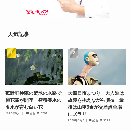
人気記事
菰野町神森の蟹池の水路で
大四日市まつり 大入道は
梅花藻が開花 智積養水の
故障を抱えながら演技 最
名水が育む白い花
後は山車5台が交差点会場
にズラリ
2026年8月4日
総合
6501
2026年8月3日
総合
5729