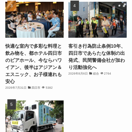
快適な室内で多彩な料理と
客引き行為防止条例10年、
飲み物を、都ホテル四日市
四日市であらたな体制の出
のビアホール、今ならハワ
発式、民間警備会社が加わ
イアン、後半はアジアン＆
り活動強化へ
エスニック、お子様連れも
2026年8月6日
総合
2764
安心
2026年7月31日
四日市
5382