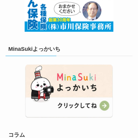
MinaSukiよっかいち
コラム