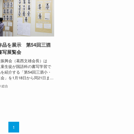
作品を展示 第54回三泗
書写展覧会
振興会（葛西文雄会長）は
児童生徒が国語科の書写学習で
を紹介する「第54回三泗小・
」を1月18日から同21日ま...
総合
1