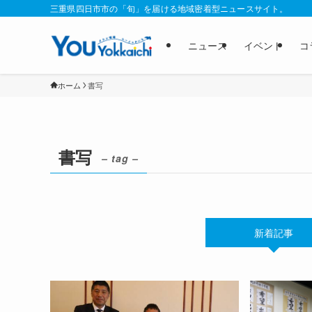
三重県四日市市の「旬」を届ける地域密着型ニュースサイト。
ニュース
イベント
コ
ホーム
書写
書写
– tag –
新着記事