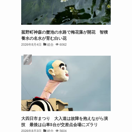
菰野町神森の蟹池の水路で梅花藻が開花 智積
養水の名水が育む白い花
2026年8月4日
総合
6062
大四日市まつり 大入道は故障を抱えながら演
技 最後は山車5台が交差点会場にズラリ
2026年8月3日
総合
5604