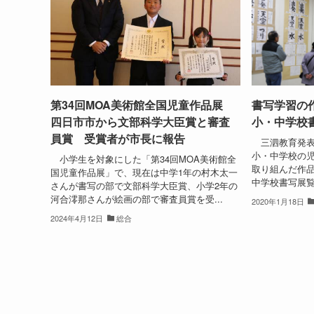
第34回MOA美術館全国児童作品展
書写学習の
四日市市から文部科学大臣賞と審査
小・中学校
員賞 受賞者が市長に報告
三泗教育発表
小・中学校の
小学生を対象にした「第34回MOA美術館全
取り組んだ作品
国児童作品展」で、現在は中学1年の村木太一
中学校書写展覧会
さんが書写の部で文部科学大臣賞、小学2年の
河合澪那さんが絵画の部で審査員賞を受...
2020年1月18日
2024年4月12日
総合