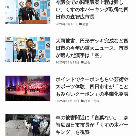
今議会での関連議案上程は難し
い、くすの木パーキング取得で四
日市の森智広市長
2026年3月10日
総合
大雨被害、円形デッキ完成など四
日市の今年の重大ニュース、市長
が選んだ漢字は「空」
2025年12月23日
総合
ポイントでクーポンもらい芸術や
スポーツ体験、四日市市が「こど
もみらいクーポン」の事業化発表
2025年11月20日
議会・行政
車の被害間近に「言葉ない」、森
智広四日市市長が「くすの木パー
キング」を視察