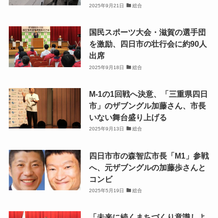
2025年9月21日
総合
国民スポーツ大会・滋賀の選手団
を激励、四日市の壮行会に約90人
出席
2025年9月18日
総合
M-1の1回戦へ決意、「三重県四日
市」のザブングル加藤さん、市長
いない舞台盛り上げる
2025年9月13日
総合
四日市市の森智広市長「M1」参戦
へ、元ザブングルの加藤歩さんと
コンビ
2025年5月19日
総合
「未来に続くまちづくり意識しよ