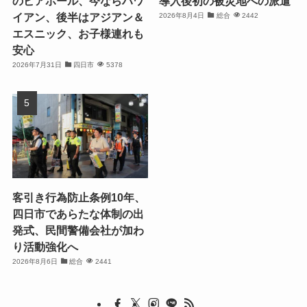
のビアホール、今ならハワ
導入後初の被災地への派遣
イアン、後半はアジアン＆
2026年8月4日
総合
2442
エスニック、お子様連れも
安心
2026年7月31日
四日市
5378
客引き行為防止条例10年、
四日市であらたな体制の出
発式、民間警備会社が加わ
り活動強化へ
2026年8月6日
総合
2441