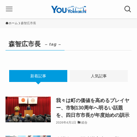
ホーム
森智広市長
森智広市長
– tag –
新着記事
人気記事
我々は町の価値を高めるプレイヤ
ー、市制130周年へ明るい話題
を、四日市市長が年度始めの訓示
2026年4月1日
総合