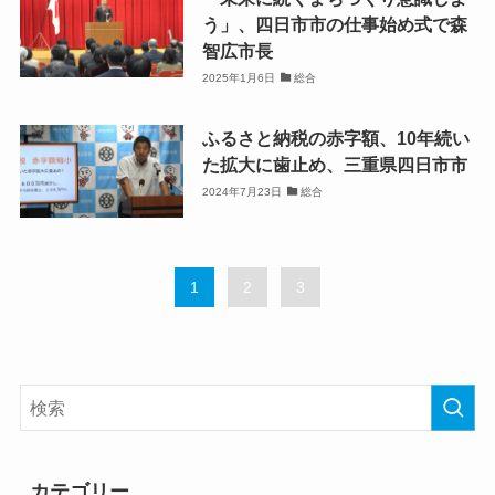
う」、四日市市の仕事始め式で森
智広市長
2025年1月6日
総合
ふるさと納税の赤字額、10年続い
た拡大に歯止め、三重県四日市市
2024年7月23日
総合
1
2
3
カテゴリー