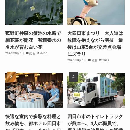
菰野町神森の蟹池の水路で
大四日市まつり 大入道は
梅花藻が開花 智積養水の
故障を抱えながら演技 最
名水が育む白い花
後は山車5台が交差点会場
にズラリ
2026年8月4日
総合
6466
2026年8月3日
総合
5672
快適な室内で多彩な料理と
四日市市のトイレトラック
飲み物を、都ホテル四日市
が熊本へ、4人の職員で、