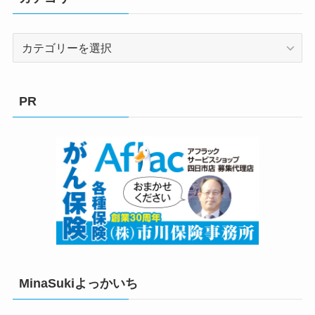
カ
テ
ゴ
リ
PR
ー
MinaSukiよっかいち