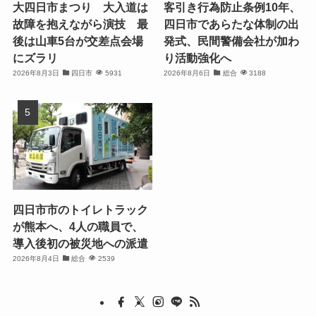
大四日市まつり 大入道は
客引き行為防止条例10年、
故障を抱えながら演技 最
四日市であらたな体制の出
後は山車5台が交差点会場
発式、民間警備会社が加わ
にズラリ
り活動強化へ
2026年8月3日
四日市
5931
2026年8月6日
総合
3188
四日市市のトイレトラック
が熊本へ、4人の職員で、
導入後初の被災地への派遣
2026年8月4日
総合
2539