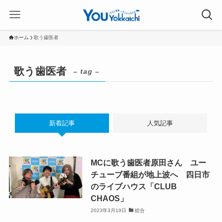
ホーム
歌う歯医者
歌う歯医者
– tag –
新着記事
人気記事
MCに歌う歯医者原田さん ユー
チューブ番組が地上波へ 四日市
のライブハウス「CLUB
CHAOS」
2023年3月19日
総合