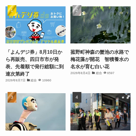
「よんデジ券」8月10日か
菰野町神森の蟹池の水路で
ら再販売、四日市市が発
梅花藻が開花 智積養水の
表、先着順で発行総額に到
名水が育む白い花
達次第終了
2026年8月4日
総合
6597
2026年8月7日
総合
10960