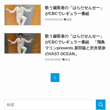
歌う歯医者の「はらだせんせー」
がCBCでレギュラー番組
2022年5月15日
紙面
歌う歯医者の「はらだせんせー」
がCBCでレギュラー番組 「飛島
マリンpresents 原田聡と沢井里奈
のVAST OCEAN」
2022年4月8日
総合
1