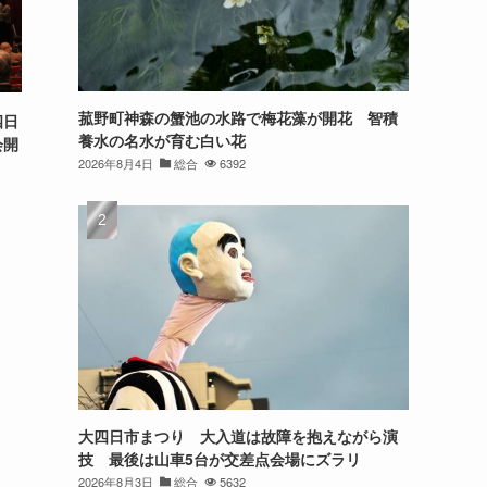
菰野町神森の蟹池の水路で梅花藻が開花 智積
四日
養水の名水が育む白い花
会開
2026年8月4日
総合
6392
大四日市まつり 大入道は故障を抱えながら演
技 最後は山車5台が交差点会場にズラリ
2026年8月3日
総合
5632