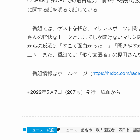
OCEAN」がCBCで毎週日曜の午前3時15分か
に関する話を明るく話している。
番組では、ゲストを招き、マリンスポーツに関する
さんの軽快なトークとここでしか聞けないマリン
からの反応は「すごく面白かった！」「聞きやす
上々。また、番組では「歌う歯医者」の原田さん
番組情報はホームページ（
https://hicbc.com/rad
※2022年5月7日（207号）発行 紙面から
ニュース
紙面
ニュース
桑名市
歌う歯医者
四日市 話