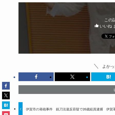
この
いいね 
よかっ
伊賀市の発砲事件 銃刀法違反容疑で26歳組員逮捕 伊賀