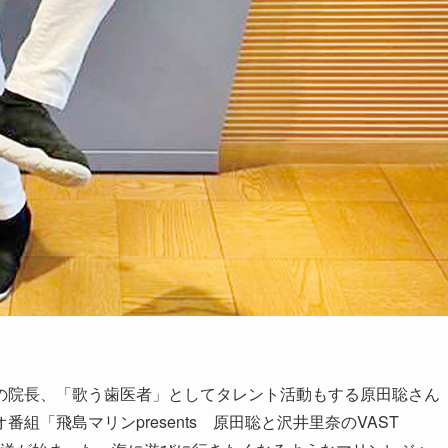
院長、「歌う歯医者」としてタレント活動もする原田聡さん
「飛島マリンpresents 原田聡と沢井里奈のVAST