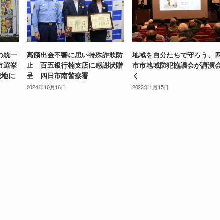
の統一
高額出金不審に思い特殊詐欺防
地域を自分たちで守ろう、
市選挙
止 百五銀行楠支店に感謝状贈
市市地域防犯協議会が講演
戦地に
呈 四日市南警察署
く
2024年10月16日
2023年1月15日