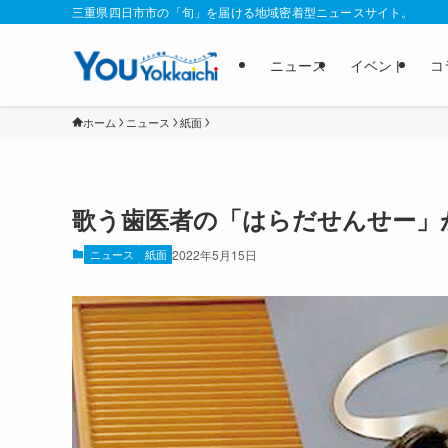
三重県四日市市の「旬」を届ける地域密着型ニュースサイト。
ニュース
イベント
コ
ホーム
ニュース
紙面
歌う歯医者の「はらだせんせー」
ニュース
紙面
2022年5月15日