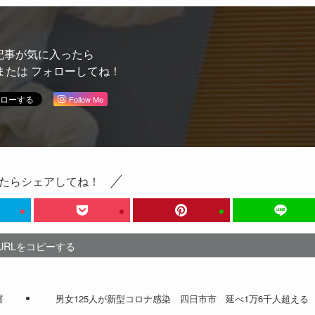
記事が気に入ったら
または フォローしてね！
Follow Me
たらシェアしてね！
URLをコピーする
署
男女125人が新型コロナ感染 四日市市 延べ1万6千人超える