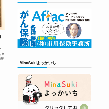
田
さ
安島
個展
MinaSukiよっかいち