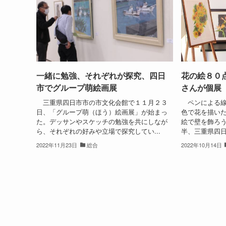
一緒に勉強、それぞれが探究、四日
花の絵８０
市でグループ萌絵画展
さんが個展
三重県四日市市の市文化会館で１１月２３
ペンによる線
日、「グループ萌（ほう）絵画展」が始まっ
色で花を描い
た。デッサンやスケッチの勉強を共にしなが
絵で壁を飾ろ
ら、それぞれの好みや立場で探究してい...
半、三重県四日
2022年11月23日
総合
2022年10月14日