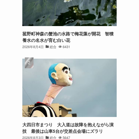
菰野町神森の蟹池の水路で梅花藻が開花 智積
養水の名水が育む白い花
2026年8月4日
総合
6431
大四日市まつり 大入道は故障を抱えながら演
技 最後は山車5台が交差点会場にズラリ
2026年8月3日
総合
5647