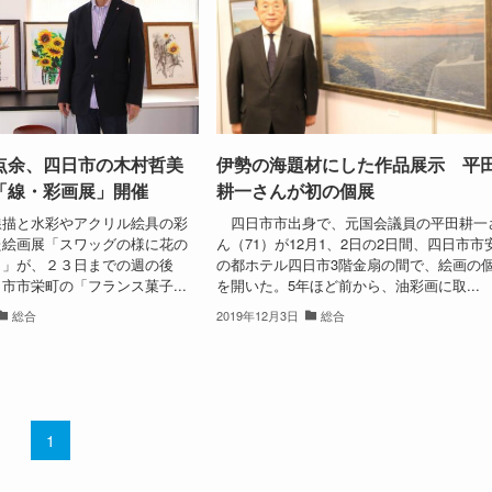
点余、四日市の木村哲美
伊勢の海題材にした作品展示 平
「線・彩画展」開催
耕一さんが初の個展
描と水彩やアクリル絵具の彩
四日市市出身で、元国会議員の平田耕一
た絵画展「スワッグの様に花の
ん（71）が12月1、2日の2日間、四日市市
う」が、２３日までの週の後
の都ホテル四日市3階金扇の間で、絵画の
市市栄町の「フランス菓子...
を開いた。5年ほど前から、油彩画に取...
総合
2019年12月3日
総合
1