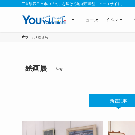
三重県四日市市の「旬」を届ける地域密着型ニュースサイト。
ニュース
イベント
コ
ホーム
絵画展
絵画展
– tag –
新着記事