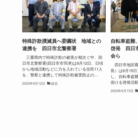
特殊詐欺撲滅員へ委嘱状 地域との
自転車盗難
連携を 四日市北警察署
啓発 四日
会ら
三重県内で特殊詐欺の被害が相次ぐ中、四
日市北警察署(四日市市羽津)は9月12日、日頃
四日市地区職
から地域活動などに力を入れている住民11人
長）は6月15
を、警察と連携して特殊詐欺被害防止の...
し、自転車盗
掛ける啓発活動
2023年9月12日
総合
2023年6月15日