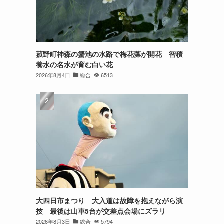
菰野町神森の蟹池の水路で梅花藻が開花 智積
養水の名水が育む白い花
2026年8月4日
総合
6513
大四日市まつり 大入道は故障を抱えながら演
技 最後は山車5台が交差点会場にズラリ
2026年8月3日
総合
5794