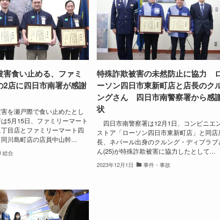
被害食い止める、ファミ
特殊詐欺被害の未然防止に協力 
の2店に四日市南署が感謝
ーソン四日市東新町店と店長のク
ングさん 四日市南警察署から感
状
害を瀬戸際で食い止めたとし
は5月15日、ファミリーマート
四日市南警察署は12月1日、コンビニエ
二丁目店とファミリーマート四
ストア「ローソン四日市東新町店」と同店
同川島町店の店員中山幹...
長、ネパール出身のクルング・ディプラブ
ん(25)が特殊詐欺被害に協力したとして...
総合
2023年12月1日
事件・事故