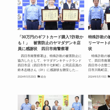
「30万円のギフトカード購入?詐欺か
特殊詐欺の
も！」 被害防止のヤマダデンキ店
リーマート
員に感謝状 四日市南警察署
状
四日市南警察署は、特殊詐欺の被害防止に
特殊詐欺の被
協力したとして、ヤマダデンキテックランド
て、四日市南署
四日市店（四日市市十七軒町）と同店店員の
四日市小古曽
鈴木志穂さん（31）に感謝状を贈呈した...
日市川島町店、
2024年5月23日
総合
2024年5月15日