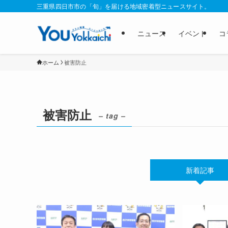
三重県四日市市の「旬」を届ける地域密着型ニュースサイト。
ニュース
イベント
コ
ホーム
被害防止
被害防止
– tag –
新着記事