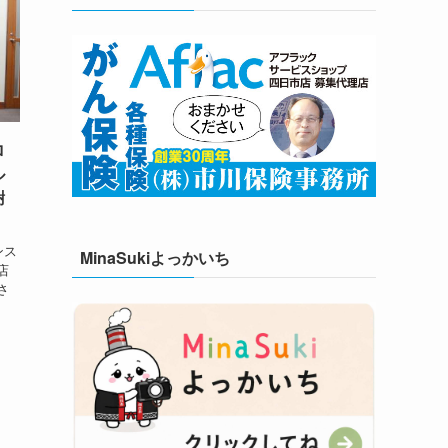
ロ
ル
謝
ンス
MinaSukiよっかいち
店
さ