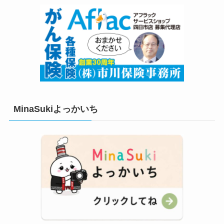
MinaSukiよっかいち