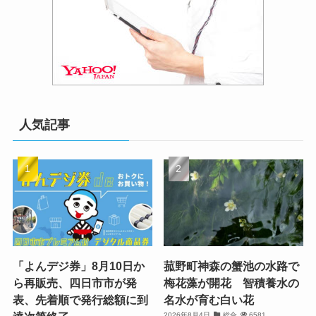
人気記事
「よんデジ券」8月10日か
菰野町神森の蟹池の水路で
ら再販売、四日市市が発
梅花藻が開花 智積養水の
表、先着順で発行総額に到
名水が育む白い花
2026年8月4日
総合
6581