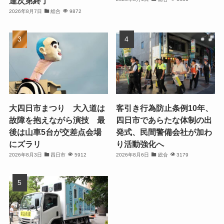
達次第終了
2026年8月7日
総合
9872
大四日市まつり 大入道は
客引き行為防止条例10年、
故障を抱えながら演技 最
四日市であらたな体制の出
後は山車5台が交差点会場
発式、民間警備会社が加わ
にズラリ
り活動強化へ
2026年8月3日
四日市
5912
2026年8月6日
総合
3179