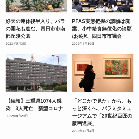
好天の連休後半入り、バラ
PFAS実態把握の請願は廃
の開花も進む、四日市市南
案、小中給食無償化の請願
部丘陵公園
は採択、四日市市議会
2023年5月3日
2025年4月30日
【続報】三重県1074人感
「どこかで見た」から、も
染 3人死亡 新型コロナ
っと深くへ、パラミタミュ
ージアムで「20世紀巨匠の
2022年8月29日
版画達展」
2023年12月4日