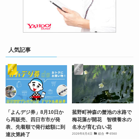
人気記事
「よんデジ券」8月10日か
菰野町神森の蟹池の水路で
ら再販売、四日市市が発
梅花藻が開花 智積養水の
表、先着順で発行総額に到
名水が育む白い花
達次第終了
2026年8月4日
総合
6560