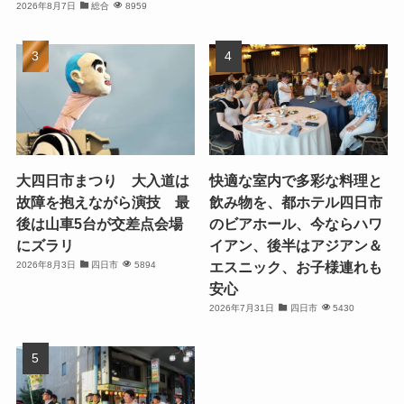
2026年8月7日
総合
8959
大四日市まつり 大入道は
快適な室内で多彩な料理と
故障を抱えながら演技 最
飲み物を、都ホテル四日市
後は山車5台が交差点会場
のビアホール、今ならハワ
にズラリ
イアン、後半はアジアン＆
エスニック、お子様連れも
2026年8月3日
四日市
5894
安心
2026年7月31日
四日市
5430