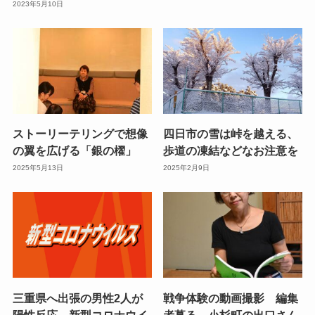
2023年5月10日
ストーリーテリングで想像
四日市の雪は峠を越える、
の翼を広げる「銀の櫂」
歩道の凍結などなお注意を
2025年5月13日
2025年2月9日
三重県へ出張の男性2人が
戦争体験の動画撮影 編集
陽性反応 新型コロナウイ
者募る 小杉町の出口さん