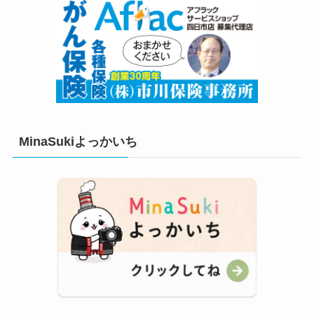
MinaSukiよっかいち