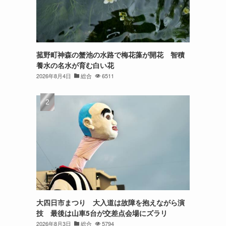
菰野町神森の蟹池の水路で梅花藻が開花 智積
養水の名水が育む白い花
2026年8月4日
総合
6511
大四日市まつり 大入道は故障を抱えながら演
技 最後は山車5台が交差点会場にズラリ
2026年8月3日
総合
5794