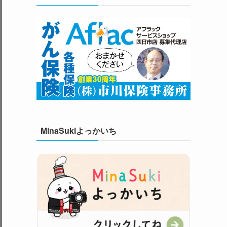
MinaSukiよっかいち