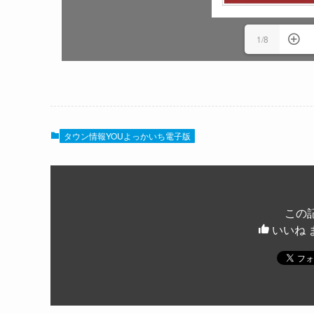
1/8
タウン情報YOUよっかいち電子版
この
いいね 