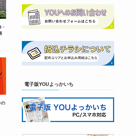
3・
県
電子版YOUよっかいち
外の