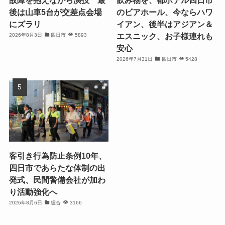
後は山車5台が交差点会場
のビアホール、今ならハワ
にズラリ
イアン、後半はアジアン＆
エスニック、お子様連れも
2026年8月3日
四日市
5893
安心
2026年7月31日
四日市
5428
客引き行為防止条例10年、
四日市であらたな体制の出
発式、民間警備会社が加わ
り活動強化へ
2026年8月6日
総合
3166