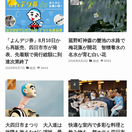
「よんデジ券」8月10日か
菰野町神森の蟹池の水路で
ら再販売、四日市市が発
梅花藻が開花 智積養水の
表、先着順で発行総額に到
名水が育む白い花
達次第終了
2026年8月4日
総合
6553
2026年8月7日
総合
8424
大四日市まつり 大入道は
快適な室内で多彩な料理と
故障を抱えながら演技 最
飲み物を、都ホテル四日市