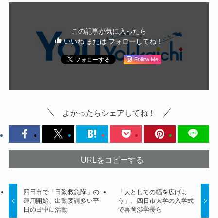
この記事が気に入ったら
いいね または フォローしてね！
Follow Me
よかったらシェアしてね！
URLをコピーする
四日市で「日勤救急隊」の
「人としての幅を広げよ
運用開始、出動要請多い平
う」、四日市大学の入学式
日の日中に活動
で喜岡渉学長ら