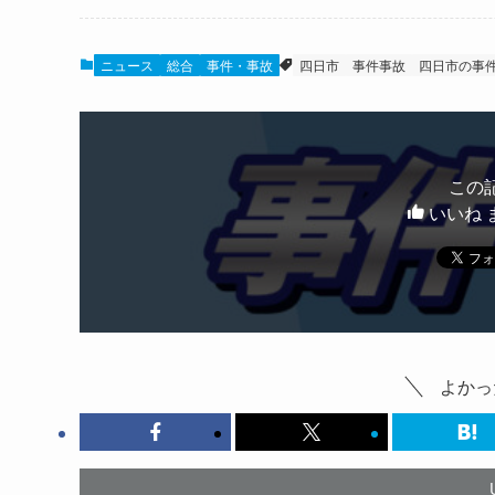
ニュース
総合
事件・事故
四日市
事件事故
四日市の事
この
いいね 
よかっ