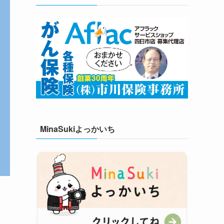
MinaSukiよっかいち