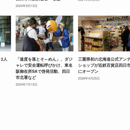
2024年9月13日
 2人
「速度を落とそ～めん」、ダジ
三重県初の北海道公式アン
ャレで安全運転呼びかけ、東名
ショップが近鉄百貨店四日
阪御在所SAで啓発活動、四日
にオープン
市北署など
2026年4月25日
2024年7月13日