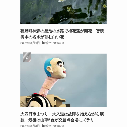
菰野町神森の蟹池の水路で梅花藻が開花 智積
養水の名水が育む白い花
2026年8月4日
総合
6395
大四日市まつり 大入道は故障を抱えながら演
技 最後は山車5台が交差点会場にズラリ
2026年8月3日
総合
5633