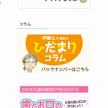
物
コラム
、