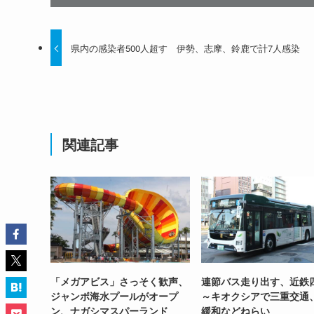
県内の感染者500人超す 伊勢、志摩、鈴鹿で計7人感染
関連記事
「メガアビス」さっそく歓声、
連節バス走り出す、近鉄
ジャンボ海水プールがオープ
～キオクシアで三重交通
ン、ナガシマスパーランド
緩和などねらい