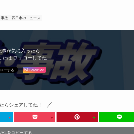
件事故
四日市のニュース
記事が気に入ったら
または フォローしてね！
Follow Me
たらシェアしてね！
URLをコピーする