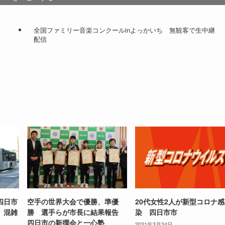
全国ファミリー音楽コンクールinよっかいち 無観客で生中継
配信
四日市
空手の世界大会で優勝、準優
20代女性2人が新型コロナ感
、混雑
勝 選手らが市長に結果報告
染 四日市市
四日市の新撰会と一心塾
2021年3月24日