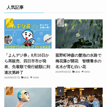
人気記事
「よんデジ券」8月10日か
菰野町神森の蟹池の水路で
ら再販売、四日市市が発
梅花藻が開花 智積養水の
表、先着順で発行総額に到
名水が育む白い花
達次第終了
2026年8月4日
総合
6553
2026年8月7日
総合
8280