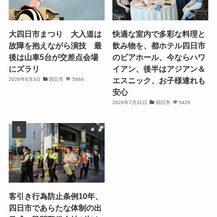
大四日市まつり 大入道は
快適な室内で多彩な料理と
故障を抱えながら演技 最
飲み物を、都ホテル四日市
後は山車5台が交差点会場
のビアホール、今ならハワ
にズラリ
イアン、後半はアジアン＆
エスニック、お子様連れも
2026年8月3日
四日市
5884
安心
2026年7月31日
四日市
5426
客引き行為防止条例10年、
四日市であらたな体制の出