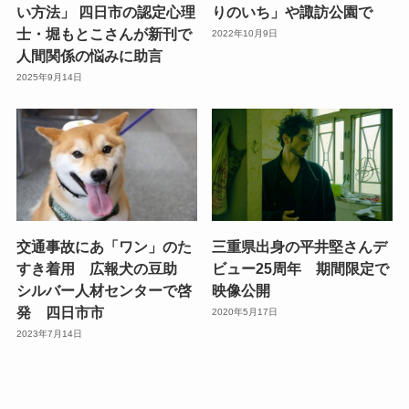
い方法」 四日市の認定心理
りのいち」や諏訪公園で
士・堀もとこさんが新刊で
2022年10月9日
人間関係の悩みに助言
2025年9月14日
交通事故にあ「ワン」のた
三重県出身の平井堅さんデ
すき着用 広報犬の豆助
ビュー25周年 期間限定で
シルバー人材センターで啓
映像公開
発 四日市市
2020年5月17日
2023年7月14日