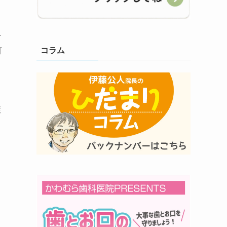
伊
コラム
町
症
、