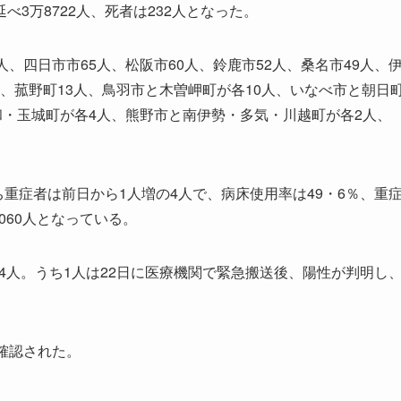
3万8722人、死者は232人となった。
四日市市65人、松阪市60人、鈴鹿市52人、桑名市49人、
5人、菰野町13人、鳥羽市と木曽岬町が各10人、いなべ市と朝日
和・玉城町が各4人、熊野市と南伊勢・多気・川越町が各2人、
重症者は前日から1人増の4人で、病床使用率は49・6％、重
060人となっている。
4人。うち1人は22日に医療機関で緊急搬送後、陽性が判明し
確認された。