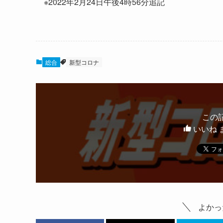
※2022年2月24日午後4時56分追記
総合
新型コロナ
この
いいね 
よかっ