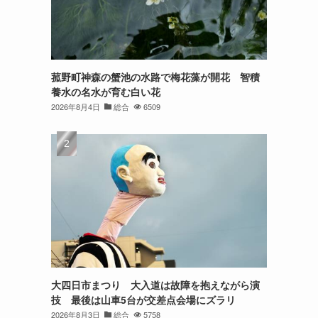
菰野町神森の蟹池の水路で梅花藻が開花 智積
養水の名水が育む白い花
2026年8月4日
総合
6509
大四日市まつり 大入道は故障を抱えながら演
技 最後は山車5台が交差点会場にズラリ
2026年8月3日
総合
5758