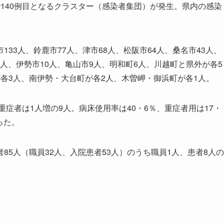
140例目となるクラスター（感染者集団）が発生。県内の感染
3人、鈴鹿市77人、津市68人、松阪市64人、桑名市43人、
2人、伊勢市10人、亀山市9人、明和町6人、川越町と県外が各5
各3人、南伊勢・大台町が各2人、木曽岬・御浜町が各1人。
症者は1人増の9人。病床使用率は40・6％、重症者用は17・
った。
5人（職員32人、入院患者53人）のうち職員1人、患者8人の