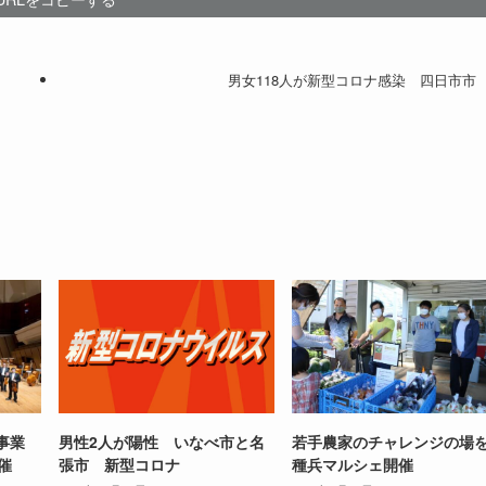
男女118人が新型コロナ感染 四日市市
事業
男性2人が陽性 いなべ市と名
若手農家のチャレンジの
催
張市 新型コロナ
種兵マルシェ開催