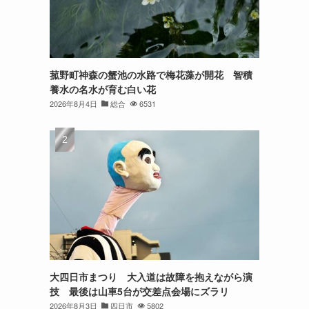
菰野町神森の蟹池の水路で梅花藻が開花 智積
養水の名水が育む白い花
2026年8月4日
総合
6531
大四日市まつり 大入道は故障を抱えながら演
技 最後は山車5台が交差点会場にズラリ
2026年8月3日
四日市
5802