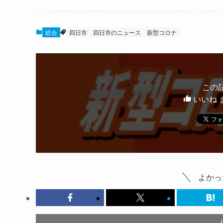
総合
四日市
四日市のニュース
新型コロナ
この
いいね 
よかっ