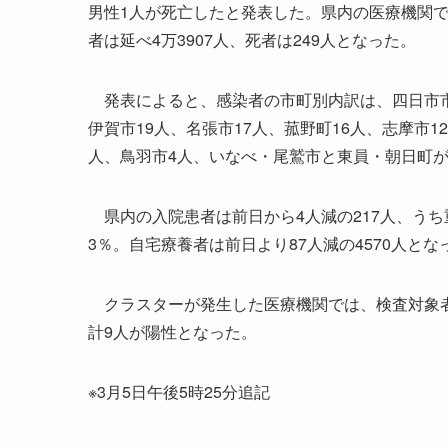
男性1人が死亡したと発表した。県内の医療機関で
者は延べ4万3907人、死者は249人となった。
発表によると、感染者の市町別内訳は、四日市市13
伊賀市19人、名張市17人、菰野町16人、志摩市1
人、鳥羽市4人、いなべ・尾鷲市と東員・朝日町が
県内の入院患者は前日から4人減の217人、うち重
3％。自宅療養者は前日より87人減の4570人とな
クラスターが発生した医療機関では、検査対象者8
計9人が陽性となった。
※3月5日午後5時25分追記