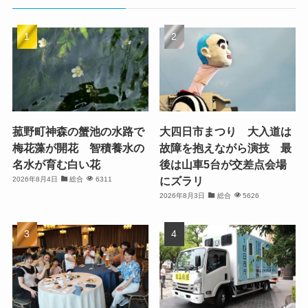
菰野町神森の蟹池の水路で
大四日市まつり 大入道は
梅花藻が開花 智積養水の
故障を抱えながら演技 最
名水が育む白い花
後は山車5台が交差点会場
にズラリ
2026年8月4日
総合
6311
2026年8月3日
総合
5626