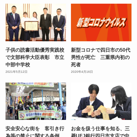
子供の読書活動優秀実践校
新型コロナで四日市の50代
で文部科学大臣表彰 市立
男性が死亡 三重県内初の
中部中学校
死者
2021年5月12日
2020年4月16日
安全安心な街を 客引き行
お金を扱う仕事を知る、三
為等の禁止に関する条例
菱UFJ銀行四日市支店で中