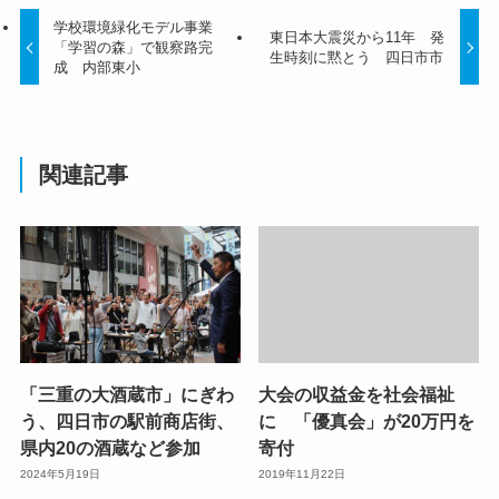
学校環境緑化モデル事業
東日本大震災から11年 発
「学習の森」で観察路完
生時刻に黙とう 四日市市
成 内部東小
関連記事
「三重の大酒蔵市」にぎわ
大会の収益金を社会福祉
う、四日市の駅前商店街、
に 「優真会」が20万円を
県内20の酒蔵など参加
寄付
2024年5月19日
2019年11月22日