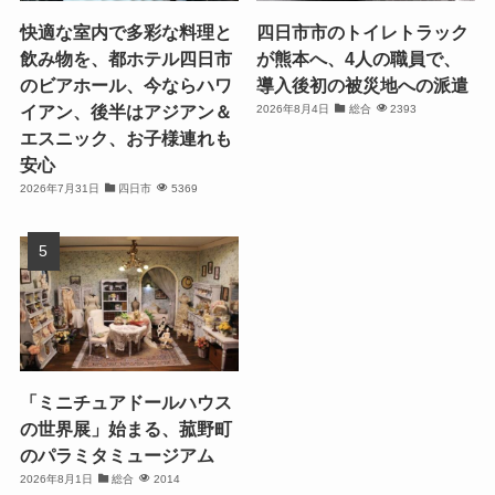
快適な室内で多彩な料理と
四日市市のトイレトラック
飲み物を、都ホテル四日市
が熊本へ、4人の職員で、
のビアホール、今ならハワ
導入後初の被災地への派遣
イアン、後半はアジアン＆
2026年8月4日
総合
2393
エスニック、お子様連れも
安心
2026年7月31日
四日市
5369
「ミニチュアドールハウス
の世界展」始まる、菰野町
のパラミタミュージアム
2026年8月1日
総合
2014