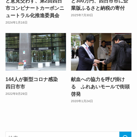
ど意見交わす、第2回四日
と300万円、四日市市に企
市コンビナートカーボンニ
業版ふるさと納税の寄付
ュートラル化推進委員会
2025年7月30日
2024年1月16日
144人が新型コロナ感染
献血への協力を呼び掛け
四日市市
る ふれあいモールで街頭
啓発
2022年9月29日
2020年1月24日