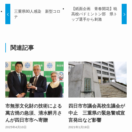
【紙面企画 青春開花】暁
三重県80人感染 新型コロ
高校バドミントン部 県ト
ナ
ップ選手から刺激
関連記事
市無形文化財の技術による
四日市市議会高校生議会が
萬古焼の急須、清水醉月さ
中止 三重県の緊急警戒宣
んが四日市市へ寄贈
言発出など影響
2025年4月10日
2021年1月19日