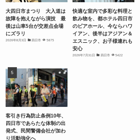
大四日市まつり 大入道は
快適な室内で多彩な料理と
故障を抱えながら演技 最
飲み物を、都ホテル四日市
後は山車5台が交差点会場
のビアホール、今ならハワ
にズラリ
イアン、後半はアジアン＆
エスニック、お子様連れも
2026年8月3日
四日市
5875
安心
2026年7月31日
四日市
5422
客引き行為防止条例10年、
四日市であらたな体制の出
発式、民間警備会社が加わ
り活動強化へ