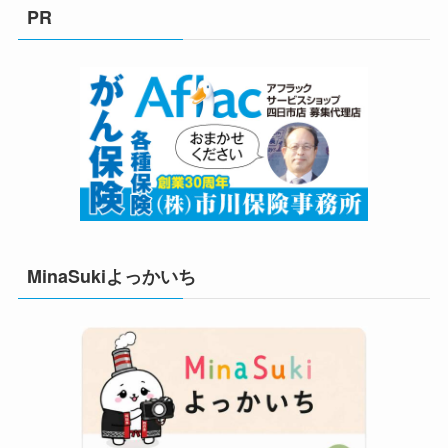
リ
PR
ー
MinaSukiよっかいち