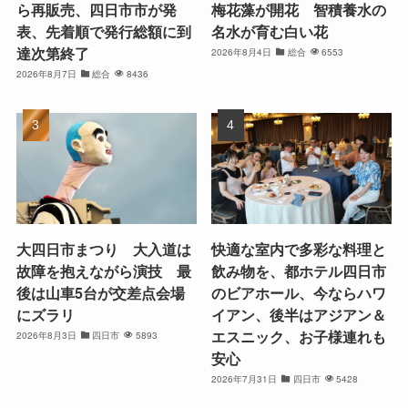
ら再販売、四日市市が発
梅花藻が開花 智積養水の
表、先着順で発行総額に到
名水が育む白い花
達次第終了
2026年8月4日
総合
6553
2026年8月7日
総合
8436
大四日市まつり 大入道は
快適な室内で多彩な料理と
故障を抱えながら演技 最
飲み物を、都ホテル四日市
後は山車5台が交差点会場
のビアホール、今ならハワ
にズラリ
イアン、後半はアジアン＆
エスニック、お子様連れも
2026年8月3日
四日市
5893
安心
2026年7月31日
四日市
5428