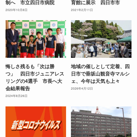
制へ 市立四日市病院
育館に展示 四日市市
2020年10月8日
2021年2月11日
悔しさ残るも「次は勝
地域の催しとして定着、四
つ」 四日市ジュニアレス
日市で垂坂山観音寺マルシ
リングの4選手 市長へ大
ェ、今年は天気も上々
会結果報告
2026年4月12日
2024年8月26日