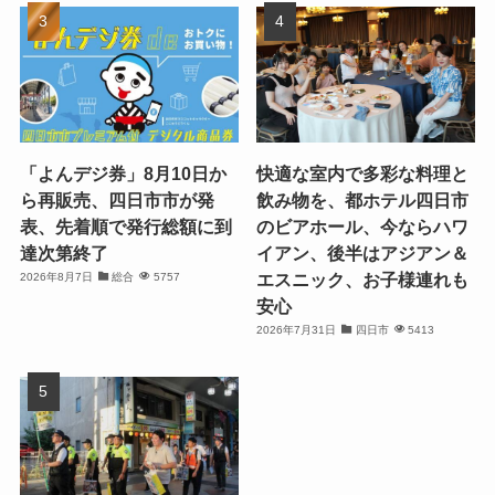
「よんデジ券」8月10日か
快適な室内で多彩な料理と
ら再販売、四日市市が発
飲み物を、都ホテル四日市
表、先着順で発行総額に到
のビアホール、今ならハワ
達次第終了
イアン、後半はアジアン＆
エスニック、お子様連れも
2026年8月7日
総合
5757
安心
2026年7月31日
四日市
5413