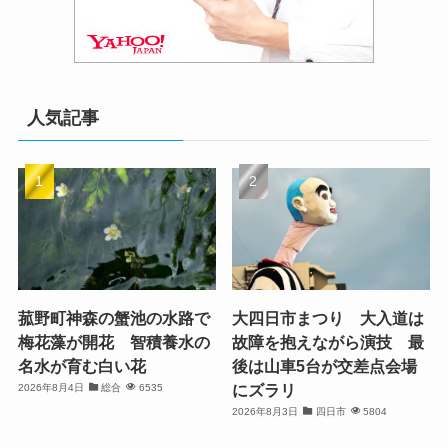
人気記事
菰野町神森の蟹池の水路で
大四日市まつり 大入道は
梅花藻が開花 智積養水の
故障を抱えながら演技 最
名水が育む白い花
後は山車5台が交差点会場
にズラリ
2026年8月4日
総合
6535
2026年8月3日
四日市
5804