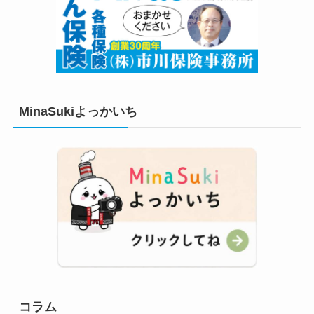
MinaSukiよっかいち
コラム