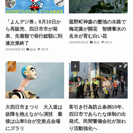
「よんデジ券」8月10日か
菰野町神森の蟹池の水路で
ら再販売、四日市市が発
梅花藻が開花 智積養水の
表、先着順で発行総額に到
名水が育む白い花
達次第終了
2026年8月4日
総合
6574
2026年8月7日
総合
9575
大四日市まつり 大入道は
客引き行為防止条例10年、
故障を抱えながら演技 最
四日市であらたな体制の出
後は山車5台が交差点会場
発式、民間警備会社が加わ
にズラリ
り活動強化へ