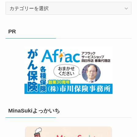
カ
テ
ゴ
リ
PR
ー
MinaSukiよっかいち