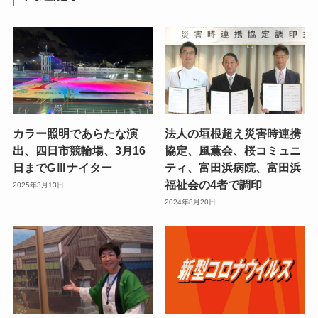
カラー照明であらたな演
法人の垣根超え災害時連携
出、四日市競輪場、3月16
協定、風薫会、桜コミュニ
日までGⅢナイター
ティ、富田浜病院、富田浜
福祉会の4者で調印
2025年3月13日
2024年8月20日