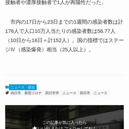
接触者や濃厚接触者で1人が再陽性だった。
市内の17日から23日までの1週間の感染者数は計
176人で人口10万人当たりの感染者数は56.77人
（10日から16日＝計152人）。国の指標ではステー
ジⅣ（感染爆発）相当（25人以上）。
ニュース
総合
四日市
新型コロナ
四日市市 ニュース
四日市 ニュース
この記事が気に入ったら
いいね または フォローしてね！