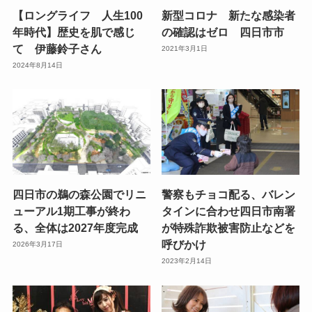
【ロングライフ 人生100
新型コロナ 新たな感染者
年時代】歴史を肌で感じ
の確認はゼロ 四日市市
て 伊藤鈴子さん
2021年3月1日
2024年8月14日
四日市の鵜の森公園でリニ
警察もチョコ配る、バレン
ューアル1期工事が終わ
タインに合わせ四日市南署
る、全体は2027年度完成
が特殊詐欺被害防止などを
呼びかけ
2026年3月17日
2023年2月14日