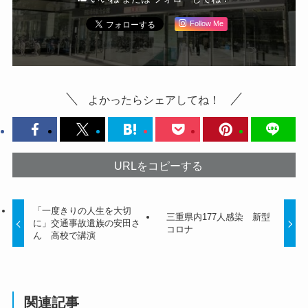
Follow Me
よかったらシェアしてね！
URLをコピーする
「一度きりの人生を大切
三重県内177人感染 新型
に」交通事故遺族の安田さ
コロナ
ん 高校で講演
関連記事