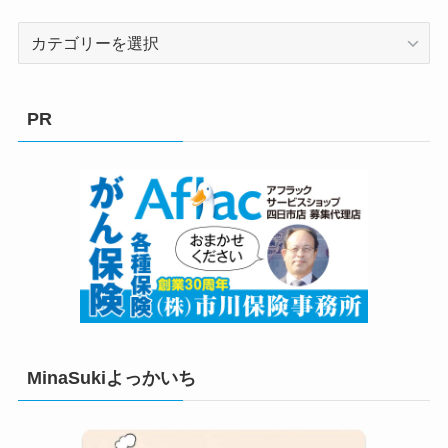
カ
テ
ゴ
リ
PR
ー
MinaSukiよっかいち