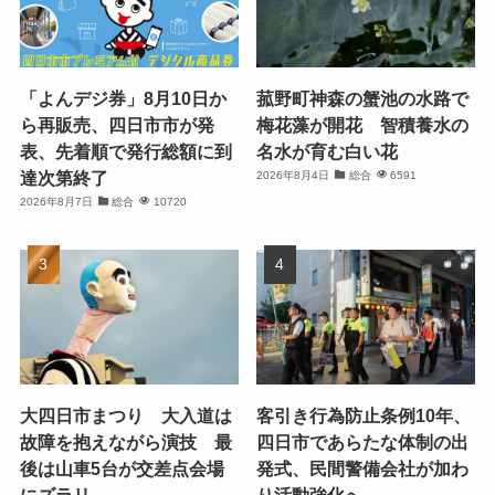
「よんデジ券」8月10日か
菰野町神森の蟹池の水路で
ら再販売、四日市市が発
梅花藻が開花 智積養水の
表、先着順で発行総額に到
名水が育む白い花
達次第終了
2026年8月4日
総合
6591
2026年8月7日
総合
10720
大四日市まつり 大入道は
客引き行為防止条例10年、
故障を抱えながら演技 最
四日市であらたな体制の出
後は山車5台が交差点会場
発式、民間警備会社が加わ