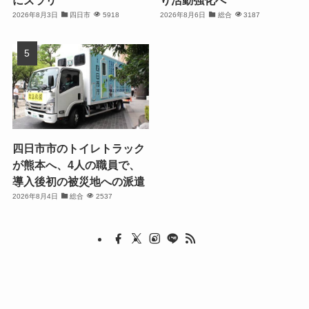
にズラリ
り活動強化へ
2026年8月3日
四日市
5918
2026年8月6日
総合
3187
四日市市のトイレトラック
が熊本へ、4人の職員で、
導入後初の被災地への派遣
2026年8月4日
総合
2537