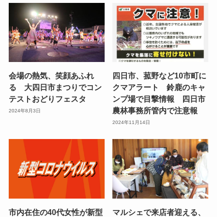
会場の熱気、笑顔あふれ
四日市、菰野など10市町に
る 大四日市まつりでコン
クマアラート 鈴鹿のキャ
テストおどりフェスタ
ンプ場で目撃情報 四日市
農林事務所管内で注意報
2024年8月3日
2024年11月14日
市内在住の40代女性が新型
マルシェで来店者迎える、