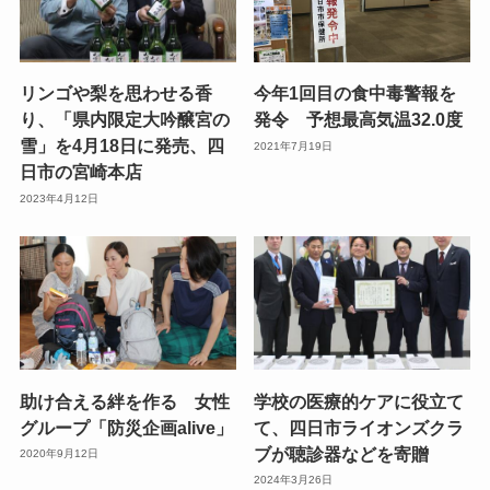
リンゴや梨を思わせる香
今年1回目の食中毒警報を
り、「県内限定大吟醸宮の
発令 予想最高気温32.0度
雪」を4月18日に発売、四
2021年7月19日
日市の宮崎本店
2023年4月12日
助け合える絆を作る 女性
学校の医療的ケアに役立て
グループ「防災企画alive」
て、四日市ライオンズクラ
ブが聴診器などを寄贈
2020年9月12日
2024年3月26日