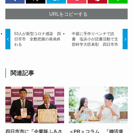
URLをコピーする
53人が新型コロナ感染 四
中庭に手作りベンチで読
日市市 全数把握の発表終
書 塩浜小が読書活動で文
わる
部科学大臣表彰 四日市市
関連記事
四日市市に「企業版ふるさ
＜PR＞コラム 「婚活道