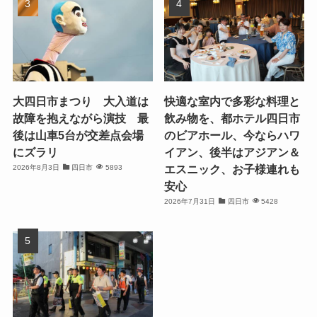
大四日市まつり 大入道は
快適な室内で多彩な料理と
故障を抱えながら演技 最
飲み物を、都ホテル四日市
後は山車5台が交差点会場
のビアホール、今ならハワ
にズラリ
イアン、後半はアジアン＆
エスニック、お子様連れも
2026年8月3日
四日市
5893
安心
2026年7月31日
四日市
5428