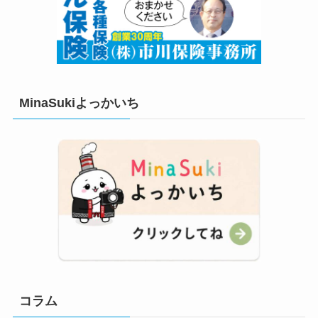
MinaSukiよっかいち
コラム