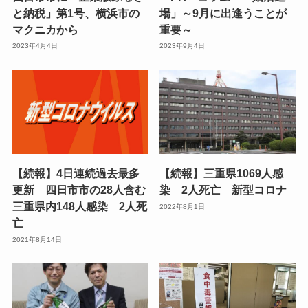
と納税」第1号、横浜市の
場」～9月に出逢うことが
マクニカから
重要～
2023年4月4日
2023年9月4日
【続報】4日連続過去最多
【続報】三重県1069人感
更新 四日市市の28人含む
染 2人死亡 新型コロナ
三重県内148人感染 2人死
2022年8月1日
亡
2021年8月14日