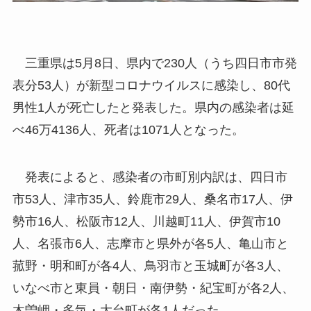
三重県は5月8日、県内で230人（うち四日市市発
表分53人）が新型コロナウイルスに感染し、80代
男性1人が死亡したと発表した。県内の感染者は延
べ46万4136人、死者は1071人となった。
発表によると、感染者の市町別内訳は、四日市
市53人、津市35人、鈴鹿市29人、桑名市17人、伊
勢市16人、松阪市12人、川越町11人、伊賀市10
人、名張市6人、志摩市と県外が各5人、亀山市と
菰野・明和町が各4人、鳥羽市と玉城町が各3人、
いなべ市と東員・朝日・南伊勢・紀宝町が各2人、
木曽岬・多気・大台町が各1人だった。