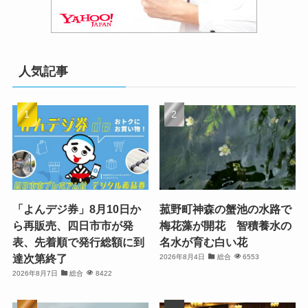
人気記事
「よんデジ券」8月10日か
菰野町神森の蟹池の水路で
ら再販売、四日市市が発
梅花藻が開花 智積養水の
表、先着順で発行総額に到
名水が育む白い花
達次第終了
2026年8月4日
総合
6553
2026年8月7日
総合
8422