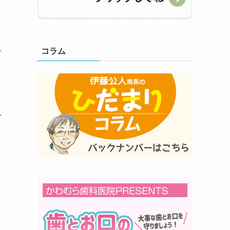
コラム
市
れ