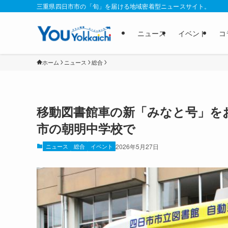
三重県四日市市の「旬」を届ける地域密着型ニュースサイト。
ニュース
イベント
コ
ホーム
ニュース
総合
移動図書館車の新「みなと号」を
市の朝明中学校で
ニュース
総合
イベント
2026年5月27日