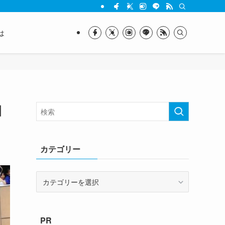
は
日
カテゴリー
カ
テ
ゴ
リ
PR
ー