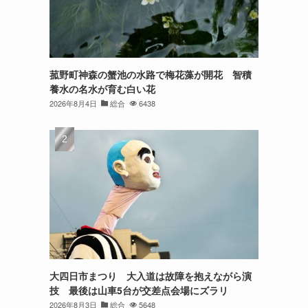
菰野町神森の蟹池の水路で梅花藻が開花 智積
養水の名水が育む白い花
2026年8月4日
総合
6438
大四日市まつり 大入道は故障を抱えながら演
技 最後は山車5台が交差点会場にズラリ
2026年8月3日
総合
5648