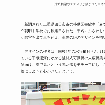
【末広橋梁やスナメリが描かれた車体
新調された三重県四日市市の移動図書館車「みな
立朝明中学校でお披露目された。車名にふさわし
が教室を出て車を迎え、車体の絵のデザインを描
デザインの作者は、同校1年の水谷柚月さん（1
ている千歳運河にかかる跳開式可動橋の末広橋梁
側面は、港で見たという赤い船をモチーフにし、
絵にしようと心がけた」という。