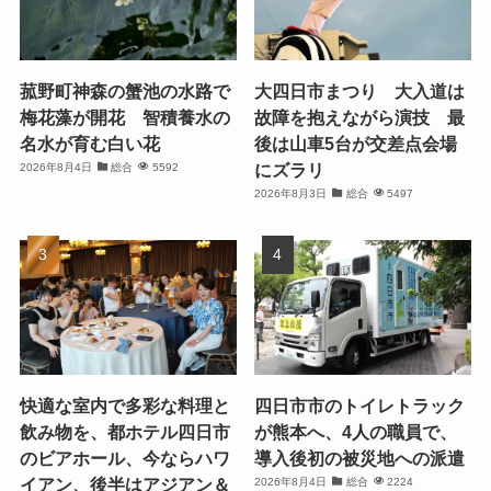
菰野町神森の蟹池の水路で
大四日市まつり 大入道は
梅花藻が開花 智積養水の
故障を抱えながら演技 最
名水が育む白い花
後は山車5台が交差点会場
にズラリ
2026年8月4日
総合
5592
2026年8月3日
総合
5497
快適な室内で多彩な料理と
四日市市のトイレトラック
飲み物を、都ホテル四日市
が熊本へ、4人の職員で、
のビアホール、今ならハワ
導入後初の被災地への派遣
イアン、後半はアジアン＆
2026年8月4日
総合
2224