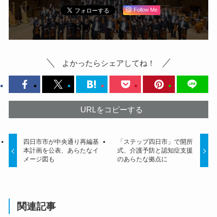
Follow Me
よかったらシェアしてね！
URLをコピーする
四日市市が中央通り再編基
「ステップ四日市」で開所
本計画を公表、あらたなイ
式、介護予防と認知症支援
メージ図も
のあらたな拠点に
関連記事