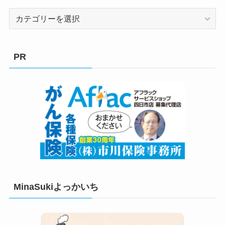
カ
テ
ゴ
リ
PR
ー
MinaSukiよっかいち