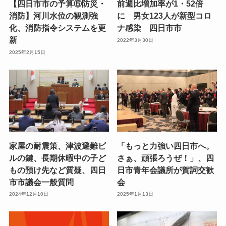
【四日市市の予算⑥防災・
前週比増加率が1・52倍
消防】河川水位の観測強
に 男女123人が新型コロ
化、消防指令システムを更
ナ感染 四日市市
新
2022年3月30日
2025年2月15日
家屋の耐震策、津波避難ビ
「もっと力強い四日市へ。
ルの鍵、長期休暇中の子ど
さぁ、頑張ろうぜ！」、四
もの預け先など質疑、四日
日市青年会議所が賀詞交歓
市市議会一般質問
会
2024年12月10日
2025年1月13日