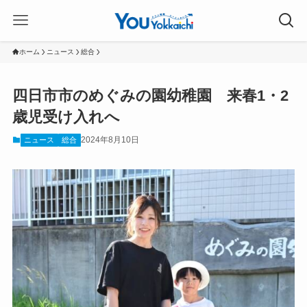
ホーム
ニュース
総合
四日市市のめぐみの園幼稚園 来春1・2
歳児受け入れへ
2024年8月10日
ニュース
総合