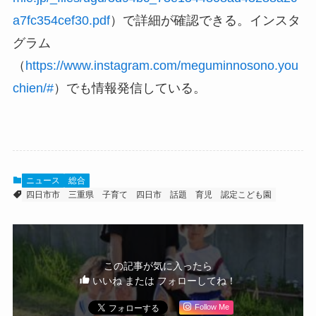
a7fc354cef30.pdf
）で詳細が確認できる。インスタ
グラム
（
https://www.instagram.com/meguminnosono.you
chien/#
）でも情報発信している。
ニュース
総合
四日市市
三重県
子育て
四日市 話題
育児
認定こども園
この記事が気に入ったら
いいね または フォローしてね！
Follow Me