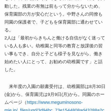
動した。残業の有無は前もって分からないため、
保育園部の方が安心だという。中野さんの同僚も
同園の保護者で、子どもを保育園部に通わせてい
る。
2人は「最初からきちんと働ける自信がなく迷って
いる人も多い。幼稚園と同等の教育と放課後の習
い事もでき、自分と子ども様子を見ながら、働き
始めたい人にとって、お勧めの幼稚園です」と話
した。
来年度の入園の願書受付は、幼稚園部は8月30日
(金)から、保育園児は9月9日(月)から。同園のホー
ムページ（
https://www.meguminosono-
mie.jp/_files/ugd/3d94bc_73e1544808ad43288a2c