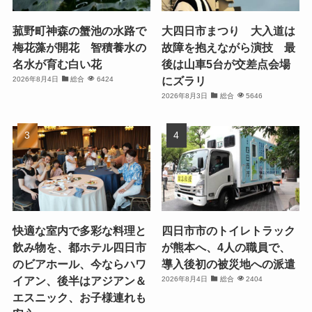
菰野町神森の蟹池の水路で
大四日市まつり 大入道は
梅花藻が開花 智積養水の
故障を抱えながら演技 最
名水が育む白い花
後は山車5台が交差点会場
にズラリ
2026年8月4日
総合
6424
2026年8月3日
総合
5646
快適な室内で多彩な料理と
四日市市のトイレトラック
飲み物を、都ホテル四日市
が熊本へ、4人の職員で、
のビアホール、今ならハワ
導入後初の被災地への派遣
イアン、後半はアジアン＆
2026年8月4日
総合
2404
エスニック、お子様連れも