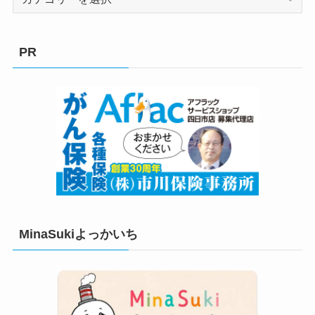
テ
ゴ
リ
PR
ー
MinaSukiよっかいち