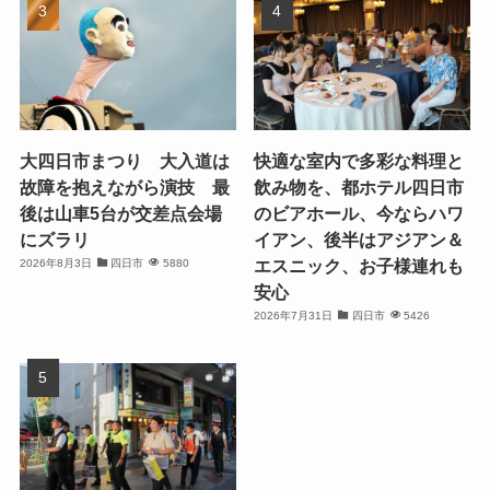
大四日市まつり 大入道は
快適な室内で多彩な料理と
故障を抱えながら演技 最
飲み物を、都ホテル四日市
後は山車5台が交差点会場
のビアホール、今ならハワ
にズラリ
イアン、後半はアジアン＆
エスニック、お子様連れも
2026年8月3日
四日市
5880
安心
2026年7月31日
四日市
5426