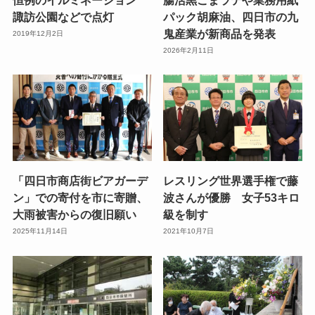
諏訪公園などで点灯
パック胡麻油、四日市の九
鬼産業が新商品を発表
2019年12月2日
2026年2月11日
「四日市商店街ビアガーデ
レスリング世界選手権で藤
ン」での寄付を市に寄贈、
波さんが優勝 女子53キロ
大雨被害からの復旧願い
級を制す
2025年11月14日
2021年10月7日