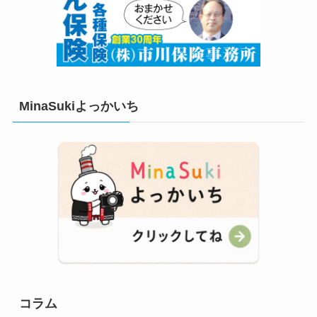
MinaSukiよっかいち
コラム