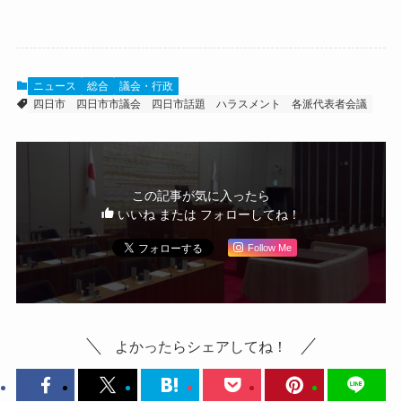
ニュース
総合
議会・行政
四日市
四日市市議会
四日市話題
ハラスメント
各派代表者会議
この記事が気に入ったら
いいね または フォローしてね！
Follow Me
よかったらシェアしてね！