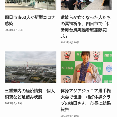
四日市市63人が新型コロナ
遺族らが亡くなった人たち
感染
の冥福祈る、四日市で「伊
勢湾台風殉難者慰霊献花
2023年1月31日
式」
2023年9月26日
三重県内の経済情勢 個人
体操アジアジュニア選手権
消費など足踏み状態
大会で優勝 相好体操クラ
ブの棟田さん 市長に結果
2025年3月29日
報告
2024年6月19日