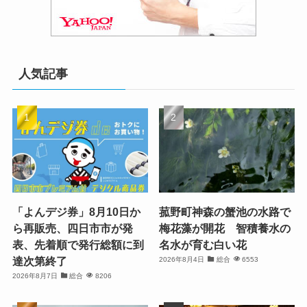
人気記事
「よんデジ券」8月10日か
菰野町神森の蟹池の水路で
ら再販売、四日市市が発
梅花藻が開花 智積養水の
表、先着順で発行総額に到
名水が育む白い花
達次第終了
2026年8月4日
総合
6553
2026年8月7日
総合
8206