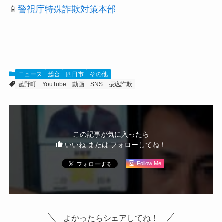
📱
警視庁特殊詐欺対策本部
ニュース
総合
四日市
その他
菰野町
YouTube
動画
SNS
振込詐欺
この記事が気に入ったら
いいね または フォローしてね！
Follow Me
よかったらシェアしてね！