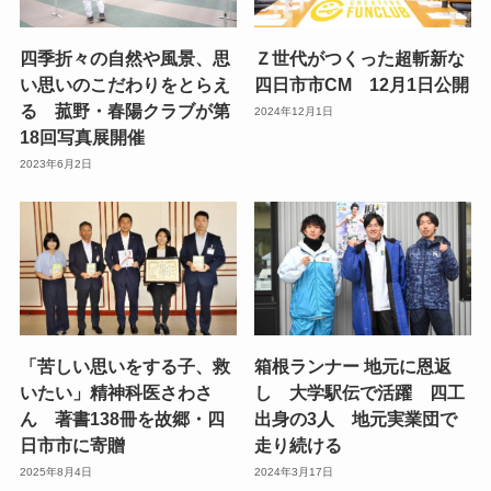
四季折々の自然や風景、思
Ｚ世代がつくった超斬新な
い思いのこだわりをとらえ
四日市市CM 12月1日公開
る 菰野・春陽クラブが第
2024年12月1日
18回写真展開催
2023年6月2日
「苦しい思いをする子、救
箱根ランナー 地元に恩返
いたい」精神科医さわさ
し 大学駅伝で活躍 四工
ん 著書138冊を故郷・四
出身の3人 地元実業団で
日市市に寄贈
走り続ける
2025年8月4日
2024年3月17日