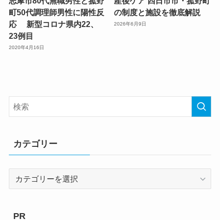
志摩市80代無職男性と菰野
産後ケア 四日市市・菰野町
町50代調理師男性に陽性反
の制度と施設を徹底解説
応 新型コロナ県内22、
2026年6月9日
23例目
2020年4月16日
カテゴリー
カ
テ
ゴ
リ
PR