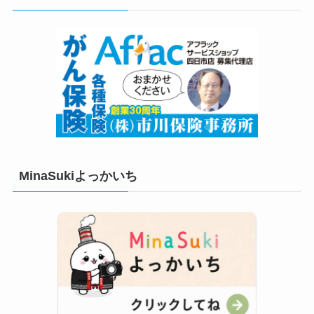
ー
MinaSukiよっかいち