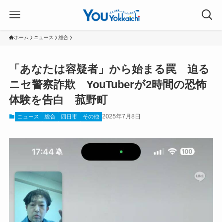
ホーム
ニュース
総合
「あなたは容疑者」から始まる罠 迫る
ニセ警察詐欺 YouTuberが2時間の恐怖
体験を告白 菰野町
2025年7月8日
ニュース
総合
四日市
その他