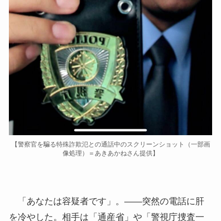
【警察官を騙る特殊詐欺氾との通話中のスクリーンショット（一部画
像処理）＝あきあかねさん提供】
「あなたは容疑者です」。――突然の電話に肝
を冷やした。相手は「通産省」や「警視庁捜査一