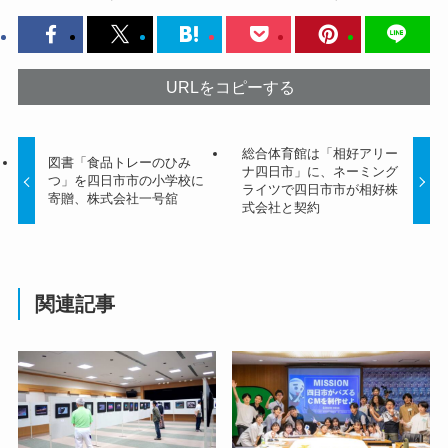
URLをコピーする
総合体育館は「相好アリー
図書「食品トレーのひみ
ナ四日市」に、ネーミング
つ」を四日市市の小学校に
ライツで四日市市が相好株
寄贈、株式会社一号舘
式会社と契約
関連記事