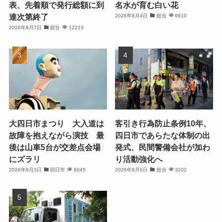
表、先着順で発行総額に到
名水が育む白い花
達次第終了
2026年8月4日
総合
6610
2026年8月7日
総合
12213
大四日市まつり 大入道は
客引き行為防止条例10年、
故障を抱えながら演技 最
四日市であらたな体制の出
後は山車5台が交差点会場
発式、民間警備会社が加わ
にズラリ
り活動強化へ
2026年8月3日
四日市
6045
2026年8月6日
総合
3202