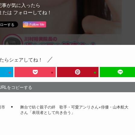
記事が気に入ったら
または フォローしてね！
Follow Me
たらシェアしてね！
URLをコピーする
日市
舞台で紡ぐ親子の絆 歌手・可愛アンリさん×俳優・山本航大
さん「表現者として向き合う」