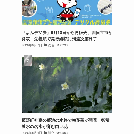
「よんデジ券」8月10日から再販売、四日市市が
発表、先着順で発行総額に到達次第終了
2026年8月7日
総合
8299
菰野町神森の蟹池の水路で梅花藻が開花 智積
養水の名水が育む白い花
2026年8月4日
総合
6553