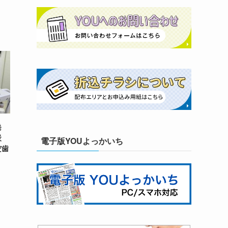
発
炭
電子版YOUよっかいち
だ歯