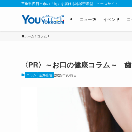
三重県四日市市の「旬」を届ける地域密着型ニュースサイト。
ニュース
イベント
コ
ホーム
コラム
〈PR〉～お口の健康コラム～ 歯
コラム
記事広告
2025年9月9日