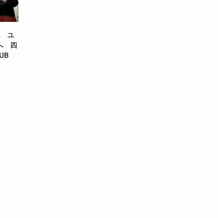
ん ユ
へ 四
UB