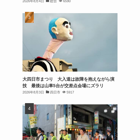
2026年8月4日
総合
6590
大四日市まつり 大入道は故障を抱えながら演
技 最後は山車5台が交差点会場にズラリ
2026年8月3日
四日市
5917