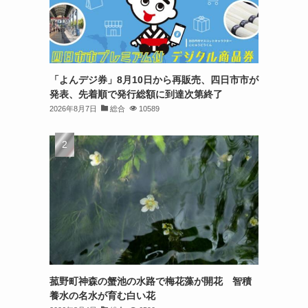
「よんデジ券」8月10日から再販売、四日市市が
発表、先着順で発行総額に到達次第終了
2026年8月7日
総合
10589
リ
菰野町神森の蟹池の水路で梅花藻が開花 智積
養水の名水が育む白い花