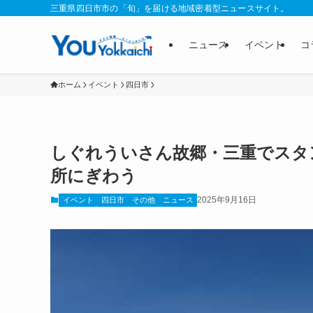
三重県四日市市の「旬」を届ける地域密着型ニュースサイト。
ニュース
イベント
コ
ホーム
イベント
四日市
しぐれういさん故郷・三重でスタ
所にぎわう
2025年9月16日
イベント
四日市
その他
ニュース