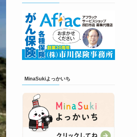
MinaSukiよっかいち